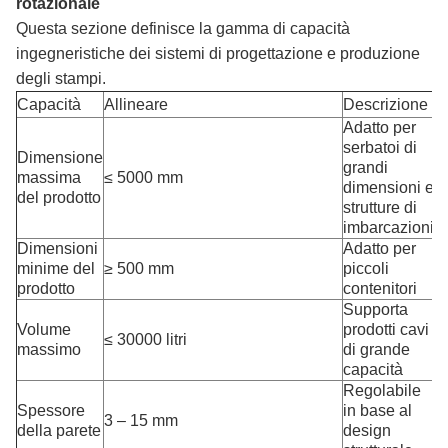
rotazionale
Questa sezione definisce la gamma di capacità
ingegneristiche dei sistemi di progettazione e produzione
degli stampi.
Capacità
Allineare
Descrizione
Adatto per
serbatoi di
Dimensione
grandi
massima
≤ 5000 mm
dimensioni e
del prodotto
strutture di
imbarcazioni
Dimensioni
Adatto per
minime del
≥ 500 mm
piccoli
prodotto
contenitori
Supporta
Volume
prodotti cavi
≤ 30000 litri
massimo
di grande
capacità
Regolabile
Spessore
in base al
3 – 15 mm
della parete
design