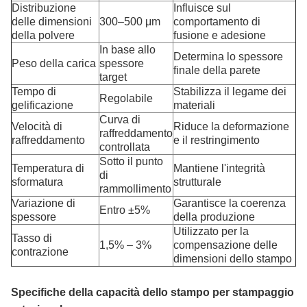
Distribuzione
Influisce sul
delle dimensioni
300–500 μm
comportamento di
della polvere
fusione e adesione
In base allo
Determina lo spessore
Peso della carica
spessore
finale della parete
target
Tempo di
Stabilizza il legame dei
Regolabile
gelificazione
materiali
Curva di
Velocità di
Riduce la deformazione
raffreddamento
raffreddamento
e il restringimento
controllata
Sotto il punto
Temperatura di
Mantiene l'integrità
di
sformatura
strutturale
rammollimento
Variazione di
Garantisce la coerenza
Entro ±5%
spessore
della produzione
Utilizzato per la
Tasso di
1,5% – 3%
compensazione delle
contrazione
dimensioni dello stampo
Specifiche della capacità dello stampo per stampaggio