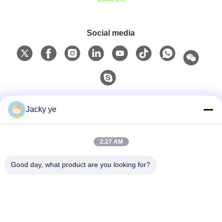
Social media
Contatto rapido
Jacky ye
Telefono
2:27 AM
0086-15967190727
Good day, what product are you looking for?
E-Mail
rotomould@czyingchuang.com
Indirizzo