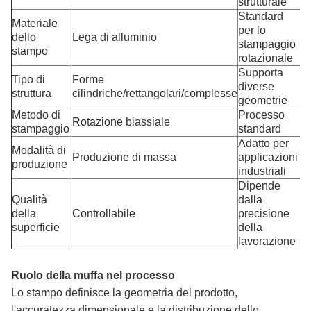
strutturale
Standard
Materiale
per lo
dello
Lega di alluminio
stampaggio
stampo
rotazionale
Supporta
Tipo di
Forme
diverse
struttura
cilindriche/rettangolari/complesse
geometrie
Metodo di
Processo
Rotazione biassiale
stampaggio
standard
Adatto per
Modalità di
Produzione di massa
applicazioni
produzione
industriali
Dipende
Qualità
dalla
della
Controllabile
precisione
superficie
della
lavorazione
Ruolo della muffa nel processo
Lo stampo definisce la geometria del prodotto,
l'accuratezza dimensionale e la distribuzione dello