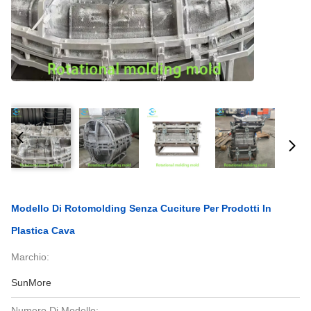
Modello Di Rotomolding Senza Cuciture Per Prodotti In
Plastica Cava
Marchio:
SunMore
Numero Di Modello: