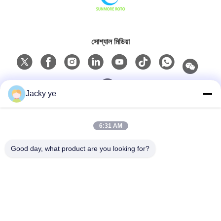
সোশ্যাল মিডিয়া
Jacky ye
দ্রুত যোগাযোগ
6:31 AM
টেলিফোন
Good day, what product are you looking for?
0086-15967190727
ই-মেইল
rotomould@czyingchuang.com