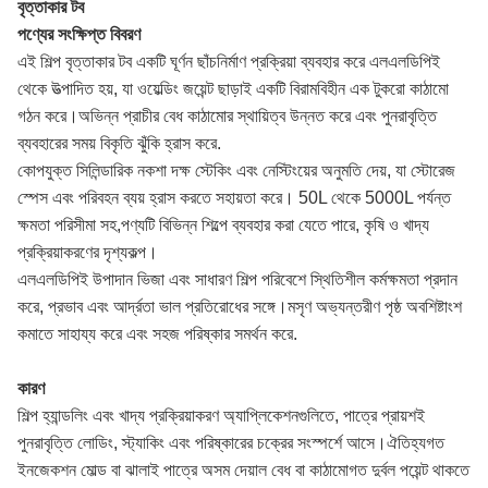
বৃত্তাকার টব
পণ্যের সংক্ষিপ্ত বিবরণ
এই শিল্প বৃত্তাকার টব একটি ঘূর্ণন ছাঁচনির্মাণ প্রক্রিয়া ব্যবহার করে এলএলডিপিই
থেকে উত্পাদিত হয়, যা ওয়েল্ডিং জয়েন্ট ছাড়াই একটি বিরামবিহীন এক টুকরো কাঠামো
গঠন করে।অভিন্ন প্রাচীর বেধ কাঠামোর স্থায়িত্ব উন্নত করে এবং পুনরাবৃত্তি
ব্যবহারের সময় বিকৃতি ঝুঁকি হ্রাস করে.
কোপযুক্ত সিলিন্ডারিক নকশা দক্ষ স্টেকিং এবং নেস্টিংয়ের অনুমতি দেয়, যা স্টোরেজ
স্পেস এবং পরিবহন ব্যয় হ্রাস করতে সহায়তা করে। 50L থেকে 5000L পর্যন্ত
ক্ষমতা পরিসীমা সহ,পণ্যটি বিভিন্ন শিল্পে ব্যবহার করা যেতে পারে, কৃষি ও খাদ্য
প্রক্রিয়াকরণের দৃশ্যকল্প।
এলএলডিপিই উপাদান ভিজা এবং সাধারণ শিল্প পরিবেশে স্থিতিশীল কর্মক্ষমতা প্রদান
করে, প্রভাব এবং আর্দ্রতা ভাল প্রতিরোধের সঙ্গে।মসৃণ অভ্যন্তরীণ পৃষ্ঠ অবশিষ্টাংশ
কমাতে সাহায্য করে এবং সহজ পরিষ্কার সমর্থন করে.
কারণ
শিল্প হ্যান্ডলিং এবং খাদ্য প্রক্রিয়াকরণ অ্যাপ্লিকেশনগুলিতে, পাত্রে প্রায়শই
পুনরাবৃত্তি লোডিং, স্ট্যাকিং এবং পরিষ্কারের চক্রের সংস্পর্শে আসে।ঐতিহ্যগত
ইনজেকশন মোল্ড বা ঝালাই পাত্রে অসম দেয়াল বেধ বা কাঠামোগত দুর্বল পয়েন্ট থাকতে