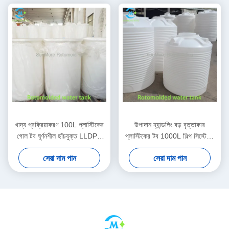
খাদ্য প্রক্রিয়াকরণ 100L প্লাস্টিকের
উপাদান হ্যান্ডলিং বড় বৃত্তাকার
গোল টব ঘূর্ণনশীল ছাঁচযুক্ত LLDPE
প্লাস্টিকের টব 1000L শিল্প সিস্টেমের
উচ্চ / নিম্ন কাঠামো সহ
জন্য
সেরা দাম পান
সেরা দাম পান