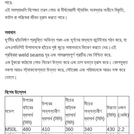
পারে.
এই সমস্যাগুলি বিশেষত তরল লোড বা দীর্ঘমেয়াদী স্ট্যাকিং অবস্থার অধীনে বিকৃতি,
ফাটল বা পরিষেবা জীবন হ্রাস করতে পারে।
সমাধান
ঘূর্ণনীয় ছাঁচনির্মাণ প্রযুক্তি অভিন্ন গরম এবং ঘূর্ণনের মাধ্যমে কন্টেইনার গঠন করে, যা
এলএলডিপিই উপাদানকে ছাঁচের পৃষ্ঠ জুড়ে সমানভাবে বিতরণ করতে দেয়।এই
প্রক্রিয়া weld seams দূর এবং সামঞ্জস্যপূর্ণ প্রাচীর বেধ নিশ্চিত করে.
এক টুকরো কাঠামো লোড বিতরণ উন্নত করে এবং চাপ ঘনত্ব হ্রাস করে। কোপযুক্ত
নকশা আরও স্ট্যাকযোগ্যতা উন্নত করে, স্টোরেজ এবং পরিবহনকে আরও দক্ষ করে
তোলে।
বিশেষ উল্লেখ
উপরের
নীচের
উপরের
নীচের
বাইরের
বাহ্যিক
উচ্চতা
ওজন
মডেল
অভ্যন্তরীণ
অভ্যন্তরীণ
ব্যাসার্ধ
ব্যাসার্ধ
(মিমি)
(কেজি)
ব্যাসার্ধ (মিমি)
ব্যাসার্ধ (মিমি)
(মিমি)
(মিমি)
M50L
480
410
360
340
430
2.2