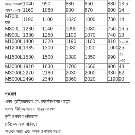
এম৬০০এল
1040
950
880
850
880
13.5
এম৭০০এল
1160
1080
900
870
900
14
M700L
1190
1100
1020
1000
730
14
কম
M800L
1230
1140
1090
1080
750
16.5
M900L
1330
1250
1100
1070
740
18
M1000L
1400
1320
1190
1160
810
২২২৫
M1200L
1385
1300
1080
1020
1000
25
৩২
M1500L
1580
1500
1380
1350
990
০৩৫
M2000L
1910
1830
1700
1660
900
48
M3000L
2270
2180
2030
2000
930
62
M5000L
2490
2340
2060
2020
1190
90
প্রয়োগ
খাদ্য প্রক্রিয়াকরণ এবং ফার্মেটেশনের পাত্রে
জলজ উদ্ভিদ জল ও খাদ্য সংরক্ষণ
কৃষি উপকরণ পরিচালনা
স্টোরেজ এবং পরিবহন
সাধারণ তরল এবং বাল্ক উপাদান সঞ্চয়