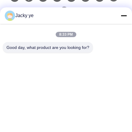
Jacky ye
দ্রুত যোগাযোগ
8:33 PM
টেলিফোন
Good day, what product are you looking for?
0086-15967190727
ই-মেইল
rotomould@czyingchuang.com
ঠিকানা
নং ৩০, চুংয়ে ওয়েস্ট রোড, চুনজিয়াং টাউন, জিংবেই জেলা, চ্যাংজু সিটি জিয়াংসু
প্রদেশ
গোপনীয়তা নীতি
|
সাইট ম্যাপ