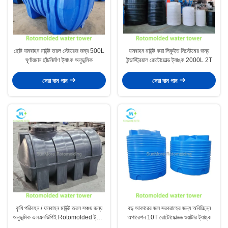
ছোট যানবাহন মাউন্ট তরল স্টোরেজ জন্য 500L
যানবাহন মাউন্ট করা লিকুইড সিস্টেমের জন্য
ঘূর্ণায়মান ছাঁচনির্মাণ ট্যাংক অনুভূমিক
ইন্ডাস্ট্রিয়াল রোটোমোল্ড ট্যাঙ্ক 2000L 2T
সেরা দাম পান
সেরা দাম পান
কৃষি পরিবহন / যানবাহন মাউন্ট তরল সঞ্চয় জন্য
বড় আকারের জল সরবরাহের জন্য অবিচ্ছিন্ন
অনুভূমিক এলএলডিপিই Rotomolded ট্যাংক
অপারেশন 10T রোটোমোল্ডড ওয়াটার ট্যাঙ্ক
0.5T10T