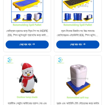
কেমিক্যাল ড্রামের জন্য গ্রিড টপ সহ HDPE
ক্রস লিকেজ ডিজাইন সহ উচ্চ-ক্ষমতার
20L স্পিল কন্টেনমেন্ট প্যালেটের জন্য কাস্টম
রোটোমোল্ডেড এইচডিপিই 83L স্পিল কন্টেনমেন্ট
রোটোমোল্ডিং ছাঁচ
প্যালেট মোল্ড
সেরা দাম পান
সেরা দাম পান
প্লাস্টিক পেঙ্গুইন আউটডোর ল্যাম্প শেড এবং
ড্রাম এবং আইবিসি টোট স্টোরেজের জন্য কাস্টম