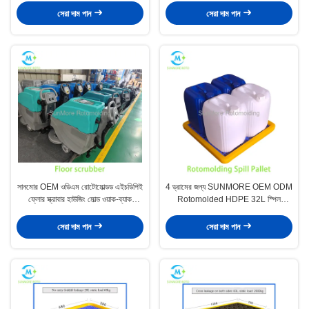
সেরা দাম পান
সেরা দাম পান
সানমোর OEM ওডিএম রোটোমোল্ডড এইচডিপিই
4 ড্রামের জন্য SUNMORE OEM ODM
ফ্লোর স্ক্রাবার হাউজিং মোল্ড ওয়াক-ব্যাক
Rotomolded HDPE 32L স্পিল
ইন্ডাস্ট্রিয়াল ফ্লোর ক্লিনারের জন্য
কন্টেনমেন্ট প্যালেট মোল্ড
সেরা দাম পান
সেরা দাম পান