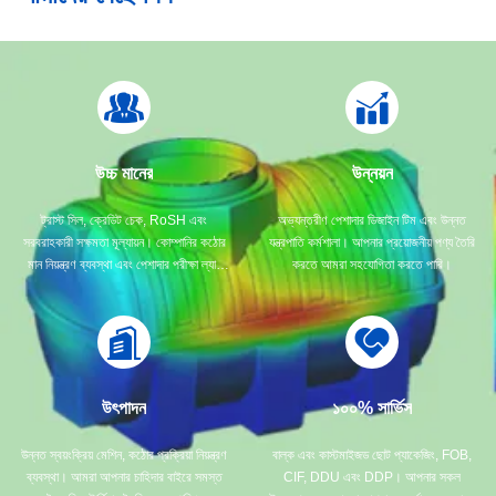
উচ্চ মানের
উন্নয়ন
ট্রাস্ট সিল, ক্রেডিট চেক, RoSH এবং
অভ্যন্তরীণ পেশাদার ডিজাইন টিম এবং উন্নত
সরবরাহকারী সক্ষমতা মূল্যায়ন। কোম্পানির কঠোর
যন্ত্রপাতি কর্মশালা। আপনার প্রয়োজনীয় পণ্য তৈরি
মান নিয়ন্ত্রণ ব্যবস্থা এবং পেশাদার পরীক্ষা ল্যাব
করতে আমরা সহযোগিতা করতে পারি।
রয়েছে।
উৎপাদন
১০০% সার্ভিস
উন্নত স্বয়ংক্রিয় মেশিন, কঠোর প্রক্রিয়া নিয়ন্ত্রণ
বাল্ক এবং কাস্টমাইজড ছোট প্যাকেজিং, FOB,
ব্যবস্থা। আমরা আপনার চাহিদার বাইরে সমস্ত
CIF, DDU এবং DDP। আপনার সকল