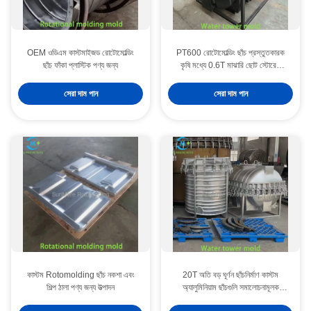
OEM ওডিএম কাস্টমাইজড রোটোমোল্ডিং
PT600 রোটোমোল্ডিং ছাঁচ প্রস্তুতকারক
ছাঁচ ফাঁকা প্লাস্টিক পণ্য জন্য
কৃষি মধ্যে 0.6T মাঝারি ছোট স্টোরেজ
ট্যাংক জন্য
সেরা দাম পান
সেরা দাম পান
কাস্টম Rotomolding ছাঁচ নকশা এবং
20T অতি বড় ঘূর্ণন ছাঁচনির্মাণ কাস্টম
শিল্প ঠালা পণ্য জন্য উত্পাদন
অ্যালুমিনিয়াম ছাঁচগুলি সমালোচনামূলক
অবকাঠামো সিস্টেমের জন্য