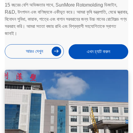
15 বছরের বেশি অভিজ্ঞতার সাথে, SunMore Rotomolding ডিজাইন,
R&D, উৎপাদন এবং বাণিজ্যকে একীভূত করে। আমরা কৃষি যন্ত্রপাতি, মেঝে স্ক্রাবার,
বিনোদন সুবিধা, কায়াক, পাত্রে এবং বাগান সরবরাহের জন্য উচ্চ মানের রোটোমল্ড পণ্য
সরবরাহ করি। আমরা সততা বজায় রাখি এবং বিশ্বব্যাপী সহযোগিতাকে স্বাগত
জানাই।
আরও দেখুন
এখন চ্যাট করুন