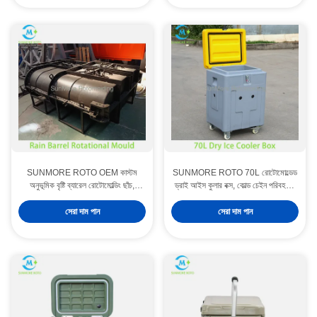
SUNMORE ROTO OEM কাস্টম
SUNMORE ROTO 70L রোটোমোল্ডেড
অনুভূমিক বৃষ্টি ব্যারেল রোটোমোল্ডিং ছাঁচ,
ড্রাই আইস কুলার বক্স, কোল্ড চেইন পরিবহনের
প্লাস্টিক বৃষ্টির জল সংগ্রহের স্টোরেজ
জন্য কাস্টার সহ পোর্টেবল ইনসুলেটেড ড্রাই
ট্যাঙ্কের জন্য ভারী ঢালাই লোহার ঘূর্ণনশীল ছাঁচ
আইস স্টোরেজ কন্টেইনার
সেরা দাম পান
সেরা দাম পান