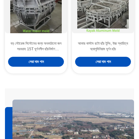
বড় স্টোরেজ সিস্টেমের জন্য অবকাঠামো জল
আকার কাস্টম রটো ছাঁচ টুলিং, উচ্চ স্থায়িত্ব
সরবরাহ 15T ঘূর্ণনশীল ছাঁচনির্মাণ
অ্যালুমিনিয়াম ঘূর্ণন ছাঁচ
অ্যালুমিনিয়াম ছাঁচ
সেরা দাম পান
সেরা দাম পান