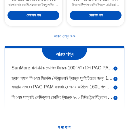
কালো চাকার রোটোমোল্ডেড বড় ইনসুলেটেড বক্স,
রিবড ভার্টিক্যাল ওয়াটার ট্যাঙ্ক রোটোমোল্ডিং
পুরু PU ফোম হট অ্যান্ড কোল্ড হোল্ডিং GN
আয়রন মোল্ড, পুরু কাস্ট স্টিল প্লাস্টিক
উপাদান হ্যান্ডলিং বড় বৃত্তাকার প্লাস্টিকের টব 1000L শিল্প সিস্টেমের জন্য
প্যান ফুড ট্রান্সপোর্ট ক্যাবিনেট সেন্ট্রাল কিচেন
রিইনফোর্সড স্টোরেজ ট্যাঙ্ক ছাঁচ নীচে রেডিয়াল
সেরা দাম পান
সেরা দাম পান
ক্যাটারিং ক্যান্টিনের জন্য
সাপোর্ট ফ্রেম এবং ফুল সার্কেল টগল কুইক
50L 5000L খাদ্য প্রক্রিয়াকরণ পাত্রে শিল্প অ্যালুমিনিয়াম ঘূর্ণন ছাঁচ
ক্ল্যাম্পস
বড় ভলিউম স্টোরেজ প্লাস্টিকের বৃত্তাকার টব 500L ঘূর্ণনযোগ্য ছাঁচনির্মাণ এলএলডিপিই কাঠামো
আরও দেখুন
>
>
বড় আকারের উপাদান হ্যান্ডলিং বৃত্তাকার প্লাস্টিকের পাত্রে 800L শিল্প সিস্টেমের জন্য
কমপ্যাক্ট রাসায়নিক ডোজিং ট্যাংক 70L পরীক্ষাগার ট্যাঙ্ক ছোট জল চিকিত্সা ইউনিট জন্য
আরও পণ্য
90L এলএলডিপিই রাসায়নিক দ্রবণ ট্যাংক, ধ্রুবক পিএসি পিএএম ডোজিং জন্য রাসায়নিক ডোজিং পাত্রে
SunMore রাসায়নিক ডোজিং ট্যাঙ্ক 100 লিটার শিল্প PAC PAM ডোজিং জল চিকিত্সা সিস্টেমের জন্য
ডুয়াল প্যাক পিএএম সিস্টেম / স্ট্যান্ডবাই ট্যাঙ্ক স্যুইচিংয়ের জন্য 120L এলএলডিপিই বর্গাকার রাসায়নিক ট্যাঙ্ক
সরঞ্জাম স্তরের PAC PAM সরবরাহের জন্য আঠালো 160L প্লাস্টিকের রাসায়নিক স্টোরেজ ট্যাংক
পিএএম সাপ্লাই কেমিক্যাল ডোজিং ট্যাঙ্ক ২০০ লিটার ইন্ডাস্ট্রিয়াল কেমিক্যাল স্টোরেজ ট্যাঙ্ক
ক্রমাগত PAC PAM সরবরাহের জন্য 250L LLDPE রাসায়নিক প্রক্রিয়া ট্যাঙ্কগুলি আয়তক্ষেত্রাকার
300L রাসায়নিক ডোজিং ট্যাংক জন্য অবিচ্ছিন্ন PAC PAM সরবরাহ / প্রক্রিয়া নিয়ন্ত্রণ সিস্টেম
হালকা ওজনের ২ মিটার রোটোমোল্ডেড ফিশিং বোট এলএলডিপিই একক ব্যক্তির নৌকা জলজ কৃষি / হ্রদ পরিদর্শন
সমাধান