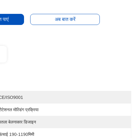
 पाएं
अब बात करें
CE/ISO9001
रोटेशनल मोल्डिंग प्रक्रिया
पतला बेलनाकार डिजाइन
ऊंचाई 190-1190मिमी