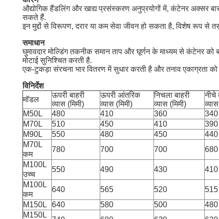
औद्योगिक हैंडलिंग और खाद्य प्रसंस्करण अनुप्रयोगों में, कंटेनर अक्सर बार
सकते हैं.
इन मुद्दों से विरूपण, दरार या कम सेवा जीवन हो सकता है, विशेष रूप से 
समाधान
घुमावदार मोल्डिंग तकनीक समान ताप और घूर्णन के माध्यम से कंटेनर क
मोटाई सुनिश्चित करती है.
एक-टुकड़ा संरचना भार वितरण में सुधार करती है और तनाव एकाग्रता क
विनिर्देश
ऊपरी बाहरी
ऊपरी आंतरिक
निचला बाहरी
नीचे
मॉडल
व्यास (मिमी)
व्यास (मिमी)
व्यास (मिमी)
व्यास
M50L
480
410
360
340
M70L
510
450
410
390
M90L
550
480
450
440
M70L
780
700
700
680
कम
M100L
550
490
430
410
उच्च
M100L
640
565
520
515
कम
M150L
640
580
500
480
M150L