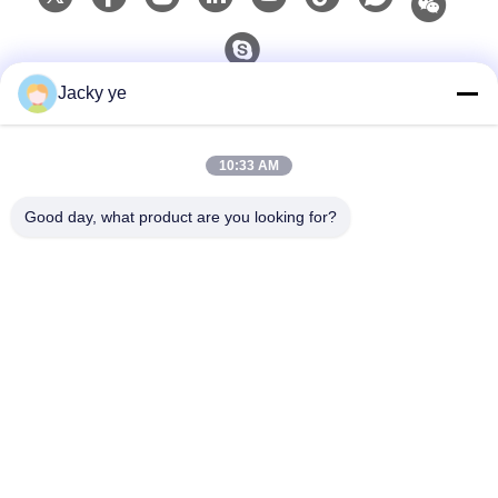
Jacky ye
Kontak Cepat
10:33 AM
Telp
0086-15967190727
Good day, what product are you looking for?
E-Mail
rotomould@czyingchuang.com
Alamat
No.30, Jalan Chuangye Barat, Kota Chunjiang, Distrik
Xingbei, Kota Changzhou provinsi Jiangsu