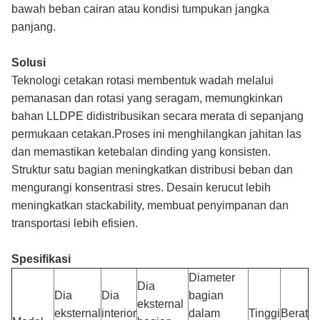
bawah beban cairan atau kondisi tumpukan jangka
panjang.
Solusi
Teknologi cetakan rotasi membentuk wadah melalui
pemanasan dan rotasi yang seragam, memungkinkan
bahan LLDPE didistribusikan secara merata di sepanjang
permukaan cetakan.Proses ini menghilangkan jahitan las
dan memastikan ketebalan dinding yang konsisten.
Struktur satu bagian meningkatkan distribusi beban dan
mengurangi konsentrasi stres. Desain kerucut lebih
meningkatkan stackability, membuat penyimpanan dan
transportasi lebih efisien.
Spesifikasi
Diameter
Dia
Dia
Dia
bagian
eksternal
eksternal
interior
dalam
Tinggi
Berat