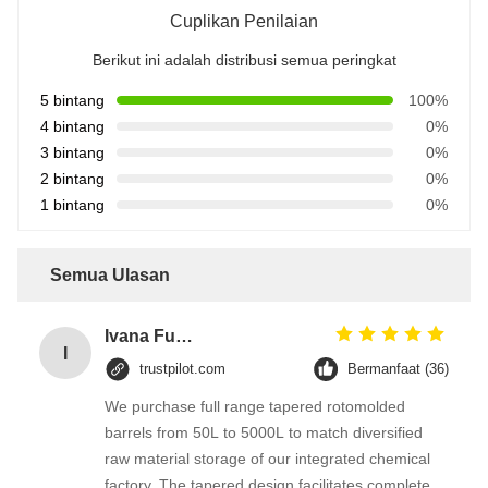
Cuplikan Penilaian
Berikut ini adalah distribusi semua peringkat
5 bintang
100%
4 bintang
0%
3 bintang
0%
2 bintang
0%
1 bintang
0%
Semua Ulasan
Ivana Fuentes
I
trustpilot.com
Bermanfaat (36)
We purchase full range tapered rotomolded
barrels from 50L to 5000L to match diversified
raw material storage of our integrated chemical
factory. The tapered design facilitates complete