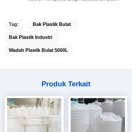
material pouring without leftover residue,
seamless one-piece PE structure prevents
leakage of granular and mild corrosive liquid raw
Tag:
Bak Plastik Bulat
materials.
Bak Plastik Industri
Wadah Plastik Bulat 5000L
Produk Terkait