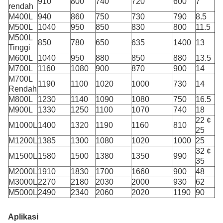
910
800
740
720
600
7
rendah
M400L
940
860
750
730
790
8.5
M500L
1040
950
850
830
800
11.5
M500L
850
780
650
635
1400
13
Tinggi
M600L
1040
950
880
850
880
13.5
M700L
1160
1080
900
870
900
14
M700L
1190
1100
1020
1000
730
14
Rendah
M800L
1230
1140
1090
1080
750
16.5
M900L
1330
1250
1100
1070
740
18
22 ¢
M1000L
1400
1320
1190
1160
810
25
M1200L
1385
1300
1080
1020
1000
25
32 ¢
M1500L
1580
1500
1380
1350
990
35
M2000L
1910
1830
1700
1660
900
48
M3000L
2270
2180
2030
2000
930
62
M5000L
2490
2340
2060
2020
1190
90
Aplikasi