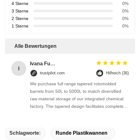
4 Sterne
0%
3 Sterne
0%
2 Sterne
0%
1 Sterne
0%
Alle Bewertungen
Ivana Fuentes
I
trustpilot.com
Hilfreich (36)
We purchase full range tapered rotomolded
barrels from 50L to 5000L to match diversified
raw material storage of our integrated chemical
factory. The tapered design facilitates complete
material pouring without leftover residue,
seamless one-piece PE structure prevents
leakage of granular and mild corrosive liquid raw
Schlagworte:
Runde Plastikwannen
materials.