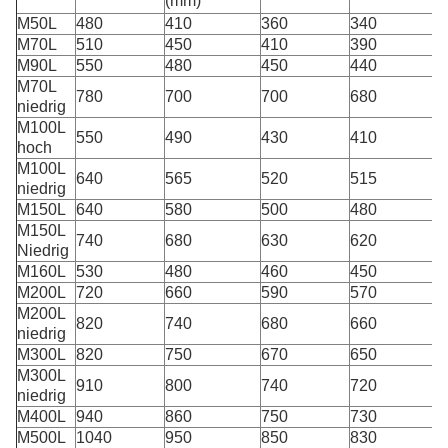
(mm)
M50L
480
410
360
340
M70L
510
450
410
390
M90L
550
480
450
440
M70L
780
700
700
680
niedrig
M100L
550
490
430
410
hoch
M100L
640
565
520
515
niedrig
M150L
640
580
500
480
M150L
740
680
630
620
Niedrig
M160L
530
480
460
450
M200L
720
660
590
570
M200L
820
740
680
660
niedrig
M300L
820
750
670
650
M300L
910
800
740
720
niedrig
M400L
940
860
750
730
M500L
1040
950
850
830