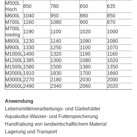
M500L
850
780
650
635
Hoch
M600L
1040
950
880
850
M700L
1160
1080
900
870
M700L
1190
1100
1020
1000
niedrig
M800L
1230
1140
1090
1080
M900L
1330
1250
1100
1070
M1000L
1400
1320
1190
1160
M1200L
1385
1300
1080
1020
M1500L
1580
1500
1380
1350
M2000L
1910
1830
1700
1660
M3000L
2270
2180
2030
2000
M5000L
2490
2340
2060
2020
Anwendung
Lebensmittelverarbeitungs- und Gärbehälter
Aquakultur-Wasser- und Futterspeicherung
Handhabung von landwirtschaftlichem Material
Lagerung und Transport