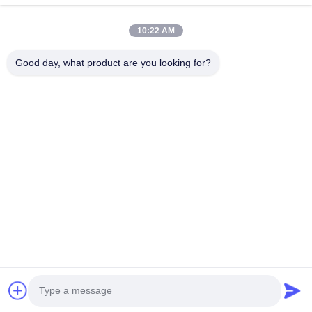
10:22 AM
Telefon
0086-15967190727
Good day, what product are you looking for?
E-Mail
rotomould@czyingchuang.com
Adresse
Nr. 30, Chuangye West Road, Stadt Chunjiang, Bezirk
Xingbei, Stadt Changzhou Provinz Jiangsu
Privacy Policy
|
Sitemap
Gute Qualität Chinas Rotomolding-Form Lieferant. Copyright-©
2026 Changzhou SunMore Rotomolding Technology Co., ltd . Alle
Rechte vorbehalten.