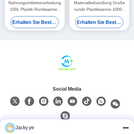
Nahrungsmittelverarbeitung
Materialbehandlung Große
100L Plastik-Rundwannen
runde Plastikwanne 1000L
mit rotationalen geformten
für industrielle Systeme
Erhalten Sie Besten Preis
Erhalten Sie Besten Preis
LLDPE-Hoch- /
Niedrigstrukturen
Social Media
Jacky ye
Schneller Kontakt