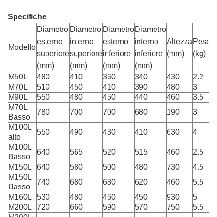
Specifiche
Diametro
Diametro
Diametro
Diametro
esterno
interno
esterno
interno
Altezza
Peso
Modello
superiore
superiore
inferiore
inferiore
(mm)
(kg)
(mm)
(mm)
(mm)
(mm)
M50L
480
410
360
340
430
2.2
M70L
510
450
410
390
480
3
M90L
550
480
450
440
460
3.5
M70L
780
700
700
680
190
3
Basso
M100L
550
490
430
410
630
4
alto
M100L
640
565
520
515
460
2.5
Basso
M150L
640
580
500
480
730
4.5
M150L
740
680
630
620
460
5.5
Basso
M160L
530
480
460
450
930
5
M200L
720
660
590
570
750
5.5