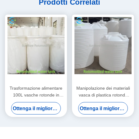
Prodotti Correlati
Trasformazione alimentare
Manipolazione dei materiali
100L vasche rotonde in
vasca di plastica rotonda
plastica con struttura alta /
grande 1000L per sistemi
Ottenga il migliore prezzo
Ottenga il migliore prezzo
bassa LLDPE stampata a
industriali
rotazione