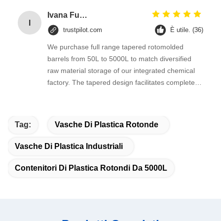
Ivana Fuentes
I
trustpilot.com
È utile. (36)
We purchase full range tapered rotomolded
barrels from 50L to 5000L to match diversified
raw material storage of our integrated chemical
factory. The tapered design facilitates complete
material pouring without leftover residue,
seamless one-piece PE structure prevents
leakage of granular and mild corrosive liquid raw
Tag:
Vasche Di Plastica Rotonde
materials.
Vasche Di Plastica Industriali
Contenitori Di Plastica Rotondi Da 5000L