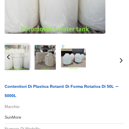
Contenitori Di Plastica Rotanti Di Forma Rotativa Di 50L ∼
5000L
Marchio:
SunMore
Numero Di Modello: