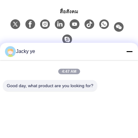
สื่อสังคม
Jacky ye
ติดต่อด่วน
4:47 AM
โทรศัพท์
0086-15967190727
Good day, what product are you looking for?
อีเมล
rotomould@czyingchuang.com
ที่อยู่
เลขที่ 30 ถนนเชียงใหม่ตะวันตก ตําบลเชียงใหม่ อําเภ