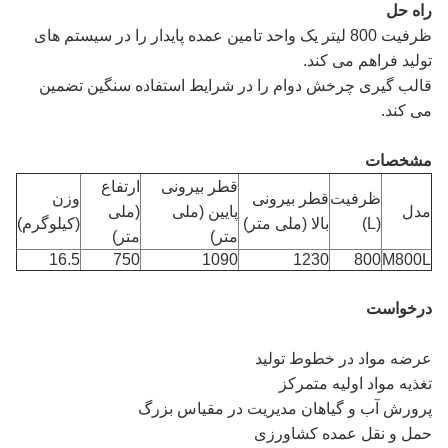
راه حل
ظرفیت 800 لیتر یک واحد تامین عمده پایدار را در سیستم های
تولید فراهم می کند.
قالب گیری چرخش دوام را در شرایط استفاده سنگین تضمین
می کند.
مشخصات
قطر بیرونی
ارتفاع
ظرفیت
قطر بیرونی
وزن
مدل
پایین (ملی
(ملی
(L)
بالا (ملی متر)
(کیلوگرم)
متر)
متر)
16.5
750
1090
1230
800
M800L
درخواست
عرضه مواد در خطوط تولید
تغذیه مواد اولیه متمرکز
پرورش آب و گیاهان مدیریت در مقیاس بزرگ
حمل و نقل عمده کشاورزی