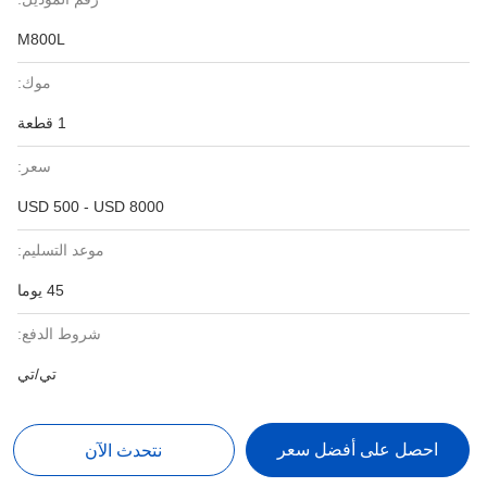
M800L
موك:
1 قطعة
سعر:
USD 500 - USD 8000
موعد التسليم:
45 يوما
شروط الدفع:
تي/تي
احصل على أفضل سعر
نتحدث الآن