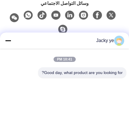
وسائل التواصل الاجتماعي
Jacky ye
الاتصال السريع
10:41 PM
الهاتف
0086-15967190727
Good day, what product are you looking for?
بريد إلكتروني
rotomould@czyingchuang.com
عنوان
رقم 30، طريق تشوانغي الغربي، مدينة تشونجيانغ، منطقة
شينغبي، مدينة تشانغتشو، مقاطعة جيانغسو