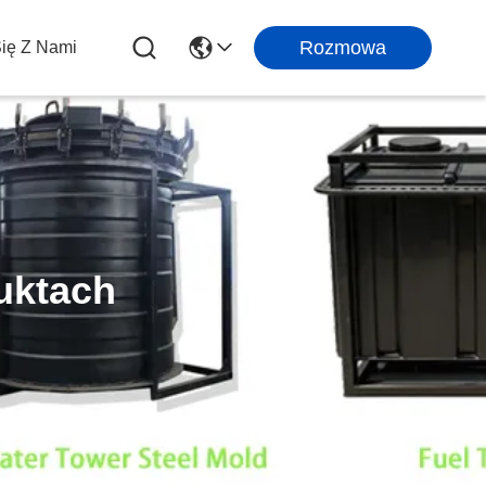
Rozmowa
Się Z Nami
uktach