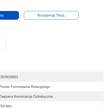
enę
Rozmawiaj Teraz.
CE/ISO9001
Proces Formowania Rotacyjnego
Zwężana Konstrukcja Cylindryczna
750 Mm