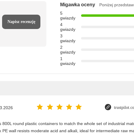
Migawka oceny
Poniżej przedstaw
5
gwiazdy
Napisz recenzję
4
gwiazdy
3
gwiazdy
2
gwiazdy
1
gwiazdy
3.2026
trustpilot.
800L round plastic containers to match the whole set of industrial mat
 PE wall resists moderate acid and alkali, ideal for intermediate raw mat