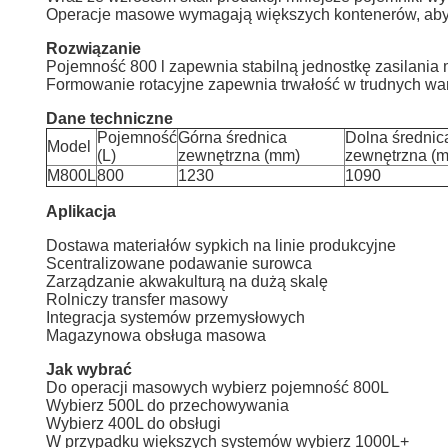
Operacje masowe wymagają większych kontenerów, aby z
Rozwiązanie
Pojemność 800 l zapewnia stabilną jednostkę zasilani
Formowanie rotacyjne zapewnia trwałość w trudnych wa
Dane techniczne
Pojemność
Górna średnica
Dolna średnic
Model
(L)
zewnętrzna (mm)
zewnętrzna (
M800L
800
1230
1090
Aplikacja
Dostawa materiałów sypkich na linie produkcyjne
Scentralizowane podawanie surowca
Zarządzanie akwakulturą na dużą skalę
Rolniczy transfer masowy
Integracja systemów przemysłowych
Magazynowa obsługa masowa
Jak wybrać
Do operacji masowych wybierz pojemność 800L
Wybierz 500L do przechowywania
Wybierz 400L do obsługi
W przypadku większych systemów wybierz 1000L+