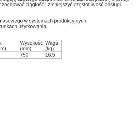
achować ciągłość i zmniejszyć częstotliwość obsługi.
a masowego w systemach produkcyjnych.
runkach użytkowania.
a
Wysokość
Waga
mm)
(mm)
(kg)
750
16,5