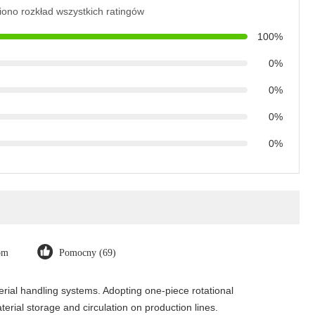
iono rozkład wszystkich ratingów
100%
0%
0%
0%
0%
com
Pomocny (69)
erial handling systems. Adopting one-piece rotational
erial storage and circulation on production lines.