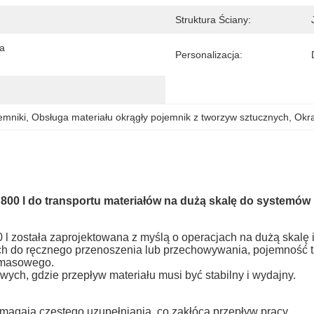
Struktura Ściany:
a 
Personalizacja:
emniki
, 
Obsługa materiału okrągły pojemnik z tworzyw sztucznych
, 
Okrą
800 l do transportu materiałów na dużą skalę do systemó
 została zaprojektowana z myślą o operacjach na dużą skalę i
 do ręcznego przenoszenia lub przechowywania, pojemność ta
a masowego.
ch, gdzie przepływ materiału musi być stabilny i wydajny.
magają częstego uzupełniania, co zakłóca przepływ pracy.