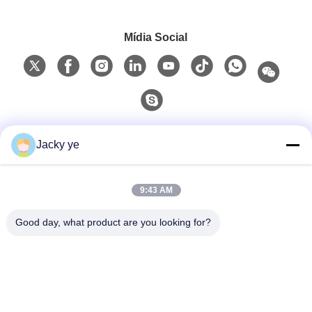
Mídia Social
Contato rápido
Jacky ye
Telefone
9:43 AM
0086-15967190727
Good day, what product are you looking for?
E-Mail
rotomould@czyingchuang.com
Endereço