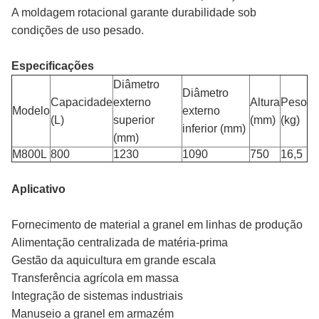
A moldagem rotacional garante durabilidade sob
condições de uso pesado.
Especificações
Diâmetro
Diâmetro
Capacidade
externo
Altura
Peso
Modelo
externo
(L)
superior
(mm)
(kg)
inferior (mm)
(mm)
M800L
800
1230
1090
750
16,5
Aplicativo
Fornecimento de material a granel em linhas de produção
Alimentação centralizada de matéria-prima
Gestão da aquicultura em grande escala
Transferência agrícola em massa
Integração de sistemas industriais
Manuseio a granel em armazém