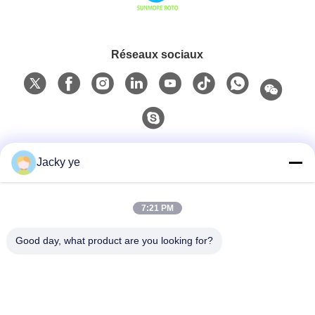
Réseaux sociaux
Contact rapide
Jacky ye
Téléphone
7:21 PM
0086-15967190727
Good day, what product are you looking for?
E-Mail
rotomould@czyingchuang.com