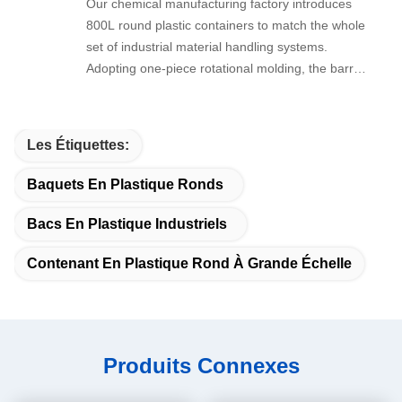
Our chemical manufacturing factory introduces
800L round plastic containers to match the whole
set of industrial material handling systems.
Adopting one-piece rotational molding, the barrel
has no leakage seam, thick PE wall resists
moderate acid and alkali, ideal for intermediate
raw material storage and circulation on
Les Étiquettes:
production lines.
Baquets En Plastique Ronds
Bacs En Plastique Industriels
Contenant En Plastique Rond À Grande Échelle
Produits Connexes