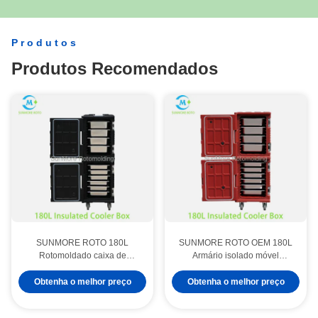
demanda.
para todas as suas preocupações.
Produtos
Produtos Recomendados
SUNMORE ROTO 180L
SUNMORE ROTO OEM 180L
Rotomoldado caixa de
Armário isolado móvel
alimentos isolada com
rotomoldado GN, caixa de
carregamento frontal, armário
armazenamento térmico de
Obtenha o melhor preço
Obtenha o melhor preço
de catering térmico com rodas
alimentos com acesso frontal
com slots de panela GN para
com rodízios para catering