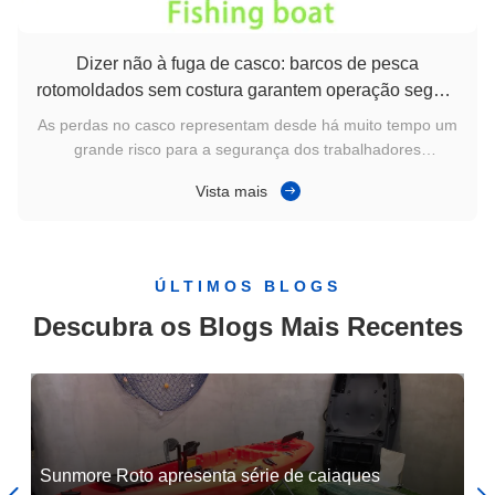
Molde de barco rotomoldado personalizado de fábrica SUNMORE para barco de pesca de plástico HDPE
Dizer não à fuga de casco: barcos de pesca
rotomoldados sem costura garantem operação segura
em águas rasas e rochosas
As perdas no casco representam desde há muito tempo um
grande risco para a segurança dos trabalhadores
envolvidos na pesca costeira e na aquicultura de planícies
Vista mais
de maré.Após exposição prolongada à água do mar e
impacto constante do vento e das ondasNo caso das águas
rochosas e de zonas pouco ...
ÚLTIMOS BLOGS
Descubra os Blogs Mais Recentes
​​e
Sunmore Roto apresenta série de caiaques
Mo