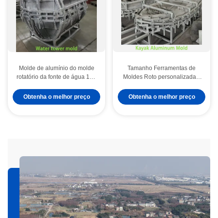
Molde de alumínio do molde
Tamanho Ferramentas de
rotatório da fonte de água 15T
Moldes Roto personalizadas,
da infraestrutura para grandes
Moldes de Rotação de
sistemas de armazenamento
Alumínio de Alta Durabilidade
Obtenha o melhor preço
Obtenha o melhor preço