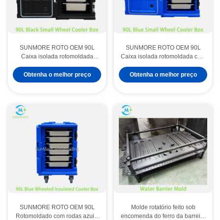
SUNMORE ROTO OEM 90L
SUNMORE ROTO OEM 90L
Caixa isolada rotomoldada
Caixa isolada rotomoldada com
preta com rodas pequenas,
rodas pequenas azuis, espuma
espuma espessa de PU quente
espessa de PU quente e fria
Obtenha o melhor preço
Obtenha o melhor preço
e fria segurando armário de
contendo gabinete de
transporte de alimentos GN Pan
transporte de alimentos para
para cozinha central de cantina
panela GN para cozinha central
de catering
de cantina de catering
SUNMORE ROTO OEM 90L
Molde rotatório feito sob
Rotomoldado com rodas azuis,
encomenda do ferro da barreira