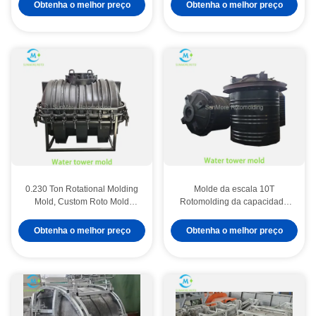
ocos industriais
Obtenha o melhor preço
Obtenha o melhor preço
0.230 Ton Rotational Molding
Molde da escala 10T
Mold, Custom Roto Mold
Rotomolding da capacidade
Manufacturers para tanque de
para grandes aplicações do
água
tanque de
Obtenha o melhor preço
Obtenha o melhor preço
armazenamento/engenharia