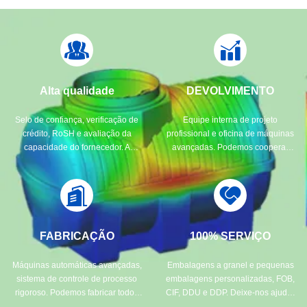
Alta qualidade
DEVOLVIMENTO
Selo de confiança, verificação de
Equipe interna de projeto
crédito, RoSH e avaliação da
profissional e oficina de máquinas
capacidade do fornecedor. A
avançadas. Podemos cooperar
empresa tem um rigoroso sistema
para desenvolver os produtos de
de controlo de qualidade e um
que necessita.
laboratório de teste profissional.
FABRICAÇÃO
100% SERVIÇO
Máquinas automáticas avançadas,
Embalagens a granel e pequenas
sistema de controle de processo
embalagens personalizadas, FOB,
rigoroso. Podemos fabricar todos
CIF, DDU e DDP. Deixe-nos ajudá-
os terminais elétricos além da sua
lo a encontrar a melhor solução