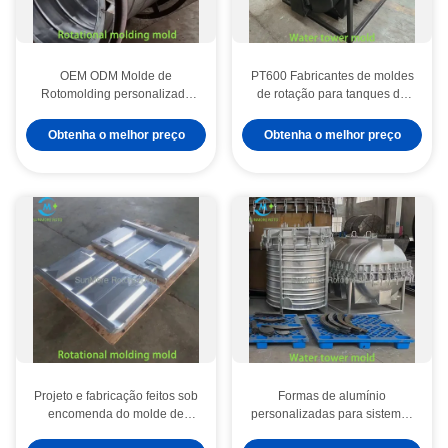
OEM ODM Molde de
PT600 Fabricantes de moldes
Rotomolding personalizado
de rotação para tanques de
para produtos plásticos ocos
armazenamento de tamanho
médio e pequeno de 0,6 T
Obtenha o melhor preço
Obtenha o melhor preço
Projeto e fabricação feitos sob
Formas de alumínio
encomenda do molde de
personalizadas para sistemas
Rotomolding para produtos
de infraestrutura crítica