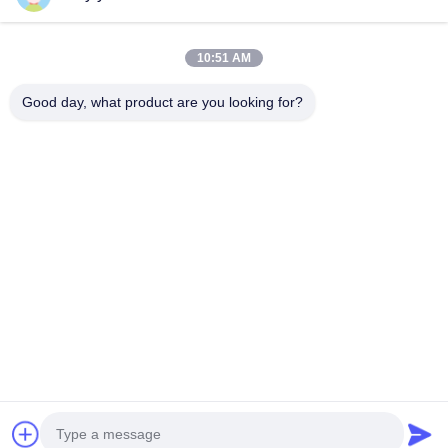
Telefone
10:51 AM
0086-15967190727
Good day, what product are you looking for?
E-Mail
rotomould@czyingchuang.com
Endereço
No 30, Rua Chuangye West, cidade de Chunjiang,
distrito de Xingbei, cidade de Changzhou, província de
Jiangsu
Política De Privacidade
|
Mapa Do Site
Boa qualidade de China Molde de Rotomolding Fornecedor. © de
Copyright 2026 Changzhou SunMore Rotomolding Technology
Co., ltd . Todos os direitos reservados.