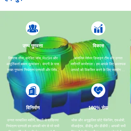
उच्च गुणवत्ता
विकास
विश्वास सील, क्रेडिट जांच, RoSH और
आंतरिक पेशेवर डिजाइन टीम और उन्नत
आपूर्तिकर्ता क्षमता मूल्यांकन। कंपनी के पास
मशीनरी कार्यशाला। हम आपके लिए आवश्यक
सख्त गुणवत्ता नियंत्रण प्रणाली और पेशेवर
उत्पादों को विकसित करने के लिए सहयोग कर
परीक्षण प्रयोगशाला है।
सकते हैं।
विनिर्माण
100% सेवा
उन्नत स्वचालित मशीनें, सख्ती से प्रक्रिया
थोक और अनुकूलित छोटे पैकेजिंग, एफओबी,
नियंत्रण प्रणाली हम आपकी मांग से परे सभी
सीआईएफ, डीडीयू और डीडीपी। आपकी सभी