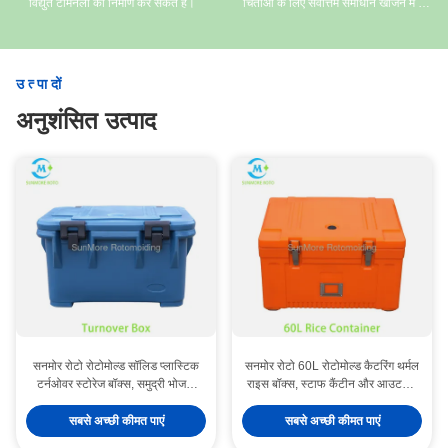
विद्युत टर्मिनलों का निर्माण कर सकते हैं।
चिंताओं के लिए सर्वोत्तम समाधान खोजने में हम
आपकी सहायता करें।
उत्पादों
अनुशंसित उत्पाद
सनमोर रोटो रोटोमोल्ड सॉलिड प्लास्टिक
सनमोर रोटो 60L रोटोमोल्ड कैटरिंग थर्मल
टर्नओवर स्टोरेज बॉक्स, समुद्री भोजन,
राइस बॉक्स, स्टाफ कैंटीन और आउटडोर
भोजन और लॉजिस्टिक्स सर्कुलेशन के लिए
कैटरिंग के लिए स्टेनलेस स्टील लैच
प्लास्टिक बकल्स के साथ एयरटाइट हेवी
एयरटाइट इंसुलेटेड हॉट फूड कंटेनर
सबसे अच्छी कीमत पाएं
सबसे अच्छी कीमत पाएं
ड्यूटी ट्रांसपोर्ट कंटेनर