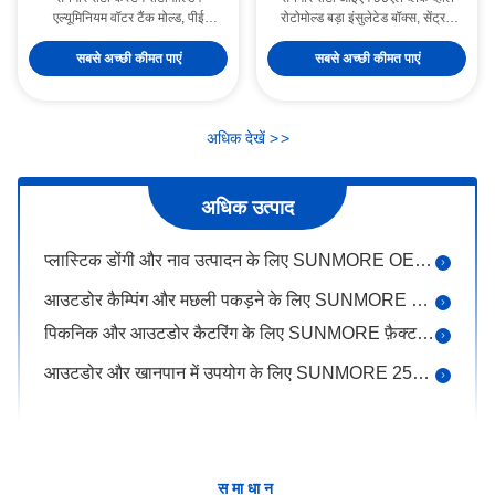
एल्यूमिनियम वॉटर टैंक मोल्ड, पीई
रोटोमोल्ड बड़ा इंसुलेटेड बॉक्स, सेंट्रल
प्लास्टिक क्षैतिज जल भंडारण टैंक के लिए
किचन कैटरिंग कैंटीन के लिए मोटा पीयू
सनमोर रोटोमोल्ड एचडीपीई ईंधन टैंक, एटीवी और ऑफ-रोड वाहनों के लिए प्रभाव प्रतिरोधी प्लास्टिक तेल कंटेनर
एल्यूमिनियम मिश्र धातु घूर्णी मोल्ड
फोम हॉट एंड कोल्ड होल्डिंग जीएन पैन फूड
सबसे अच्छी कीमत पाएं
सबसे अच्छी कीमत पाएं
ट्रांसपोर्ट कैबिनेट
सनमोर कस्टम रोटोमोल्ड किड्स प्ले स्लाइड, किंडरगार्टन और पार्क के लिए आउटडोर संयुक्त खेल का मैदान उपकरण
सनमोर रोटोमोल्ड कार्टून फॉक्स आकार की बच्चों की कुर्सी, नर्सरी और प्लेरूम के लिए एर्गोनोमिक प्लास्टिक टॉडलर स्टूल
अधिक देखें
>
>
सनमोर कस्टम रोटोमोल्ड एचडीपीई ईंधन टैंक, निर्माण मशीनरी और कृषि उपकरण के लिए संक्षारण प्रतिरोधी प्लास्टिक ईंधन भंडारण टैंक
वॉक-बैक इंडस्ट्रियल फ़्लोर क्लीनर के लिए सनमोर OEM ODM रोटोमोल्ड एचडीपीई फ़्लोर स्क्रबर हाउसिंग मोल्ड
अधिक उत्पाद
SUNMORE OEM ODM एचडीपीई प्लास्टिक पानी टैंक के लिए घुमावदार गोलाकार पानी टावर मोल्ड
प्लास्टिक डोंगी और नाव उत्पादन के लिए SUNMORE OEM ODM रोटोमोल्ड एचडीपीई कयाक मोल्ड
आउटडोर कैम्पिंग और मछली पकड़ने के लिए SUNMORE 20L रोटोमोल्ड एचडीपीई इंसुलेटेड कूलर बॉक्स
पिकनिक और आउटडोर कैटरिंग के लिए SUNMORE फ़ैक्टरी 25L फ़ूड-ग्रेड रोटोमोल्ड कूलर
आउटडोर और खानपान में उपयोग के लिए SUNMORE 25L ​​मिंट ग्रीन रोटोमोल्ड इंसुलेटेड कूलर बॉक्स
वाणिज्यिक खानपान और आउटडोर भंडारण के लिए कस्टम 25L स्टोन ग्रे एचडीपीई कूलर बॉक्स
परिवार और व्यावसायिक उपयोग के लिए SUNMORE 45L बड़ी क्षमता वाला सफेद रोटोमोल्ड कूलर बॉक्स
कैम्पिंग और टेलगेटिंग के लिए SUNMORE 50L व्हील वाला पीला रोटोमोल्ड कूलर बॉक्स
समाधान