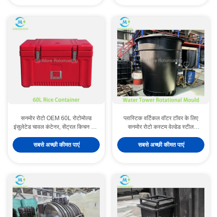
सनमोर रोटो OEM 60L रोटोमोल्ड
प्लास्टिक वर्टिकल वॉटर टॉवर के लिए
इंसुलेटेड चावल कंटेनर, सेंट्रल किचन और
सनमोर रोटो कस्टम वेल्डेड स्टील
ग्रुप कैटरिंग डिलीवरी के लिए स्टेनलेस
रोटोमोल्डिंग मोल्ड, रोटोमोल्ड वॉटर स्टोरेज
स्टील बकल सील थर्मल हॉट फूड बॉक्स
टैंक के लिए बड़ा घूर्णी मोल्ड
सबसे अच्छी कीमत पाएं
सबसे अच्छी कीमत पाएं