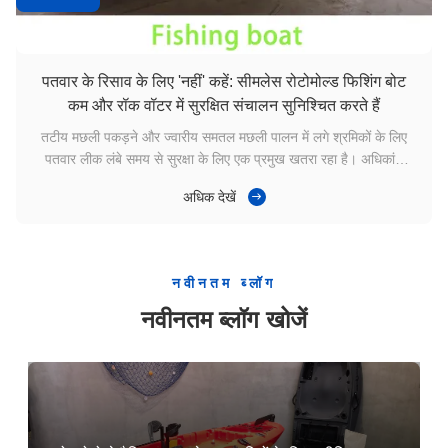
आउटडोर कैम्पिंग और मछली पकड़ने के लिए SUNMORE 20L रोटोमोल्ड एचडीपीई इंसुलेटेड कूलर बॉक्स
पतवार के रिसाव के लिए 'नहीं' कहें: सीमलेस रोटोमोल्ड फिशिंग बोट
कम और रॉक वॉटर में सुरक्षित संचालन सुनिश्चित करते हैं
तटीय मछली पकड़ने और ज्वारीय समतल मछली पालन में लगे श्रमिकों के लिए
पतवार लीक लंबे समय से सुरक्षा के लिए एक प्रमुख खतरा रहा है। अधिकांश
पारंपरिक मछली पकड़ने वाली नौकाओं में इकट्ठे संरचनाएं अपनाई जाती हैं।
अधिक देखें
समुद्र के पानी के लंबे समय तक संपर्क और हवा और लहरों के निरंतर प्रभाव के
बादविशेष रूप से उथले क्ष...
नवीनतम ब्लॉग
नवीनतम ब्लॉग खोजें