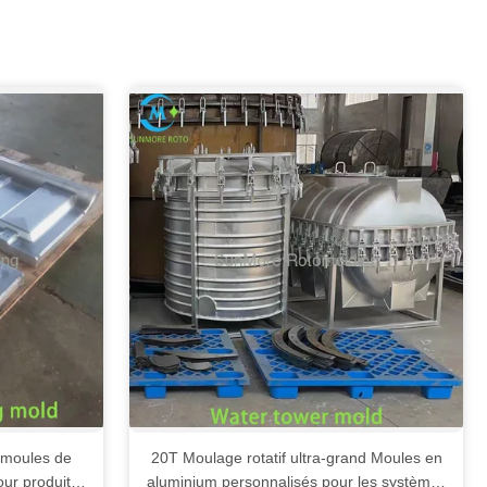
e moules de
20T Moulage rotatif ultra-grand Moules en
ur produits
aluminium personnalisés pour les systèmes