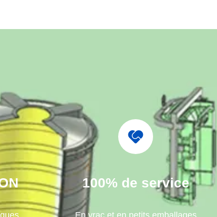
ION
100% de service
iques
En vrac et en petits emballages