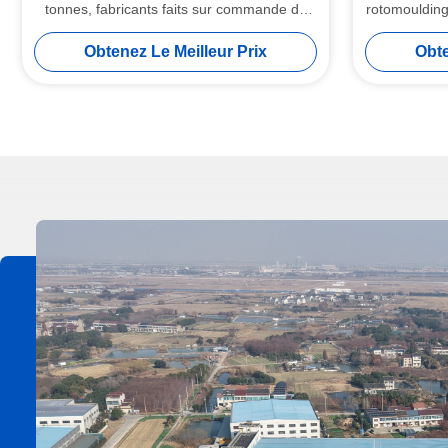
tonnes, fabricants faits sur commande de
rotomoulding
moule de Roto pour le réservoir d'eau
stockage
Obtenez Le Meilleur Prix
Obte