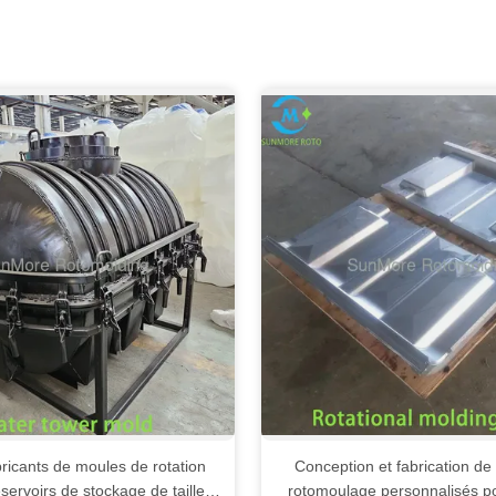
icants de moules de rotation
Conception et fabrication d
éservoirs de stockage de taille
rotomoulage personnalisés po