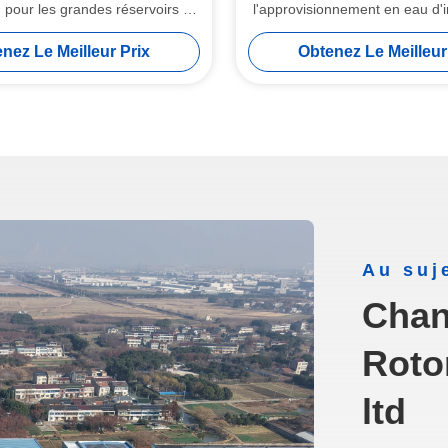
 pour les grandes réservoirs de
l'approvisionnement en eau d'i
 / applications d'ingénierie
15T pour de grands systèmes
nez Le Meilleur Prix
Obtenez Le Meilleur
Au suj
Chan
Roto
ltd