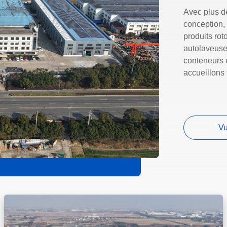
Avec plus d
conception,
produits rot
autolaveuses
conteneurs e
accueillons
Vu