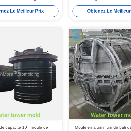
 petite de 0,6 tonnes dans le
creux industriels
nez Le Meilleur Prix
Obtenez Le Meilleur
secteur agricole
 de capacité 10T moule de
Moule en aluminium de bâti de