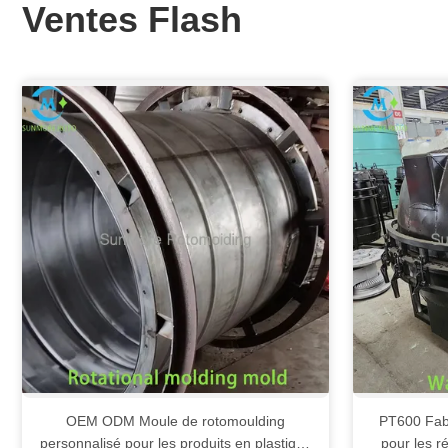
Ventes Flash
OEM ODM Moule de rotomoulding
PT600 Fabr
personnalisé pour les produits en plastique
pour les r