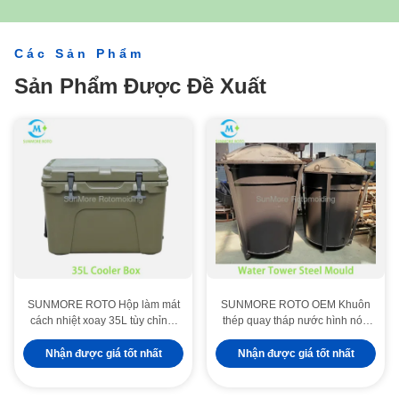
cầu của bạn.
của bạn.
Các Sản Phẩm
Sản Phẩm Được Đề Xuất
SUNMORE ROTO Hộp làm mát
SUNMORE ROTO OEM Khuôn
cách nhiệt xoay 35L tùy chỉnh,
thép quay tháp nước hình nón
Hộp đựng giữ nhiệt độ di động
thẳng đứng tùy chỉnh, Khuôn
có chốt đôi kín để câu cá ngoài
quay hàn dày cho bể chứa chất
Nhận được giá tốt nhất
Nhận được giá tốt nhất
trời và bảo quản sản phẩm tươi
lỏng hình nón bằng nhựa
sống