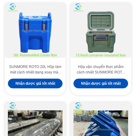
SUNMORE ROTO 20L Hộp làm
Hộp vận chuyển thực phẩm
mát cách nhiệt dạng xoay màu
cách nhiệt SUNMORE ROTO
xanh lam, Thùng trữ nhiệt di
chứa 12 chảo thực phẩm GN,
động trong mọi thời tiết cho các
hộp đựng thức ăn nóng di động
Nhận được giá tốt nhất
Nhận được giá tốt nhất
hoạt động ngoài trời & Phục vụ
để phục vụ bữa ăn cho nhóm
ăn uống Vận chuyển thực phẩm
tươi sống