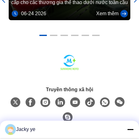


cấp cho các thương gia thể thao dưới nước toàn cầu
th
06-24 2026
Xem thêm
Truyền thông xã hội
Jacky ye
Liên hệ nhanh