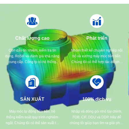
Chất lượng cao
Phát triển
Con dấu tín nhiệm, kiểm tra tín
Nhóm thiết kế chuyên nghiệp nội
dụng, RoSH và đánh giá khả năng
bộ và xưởng máy móc tiên tiến.
cung cấp. Công ty có hệ thống
Chúng tôi có thể hợp tác để phát
kiểm soát chất lượng nghiêm ngặt
triển các sản phẩm mà bạn cần.
và phòng thí nghiệm thử nghiệm
chuyên nghiệp.
SẢN XUẤT
100% dịch vụ
Máy móc tự động tiên tiến, hệ
Nhập và đóng gói nhỏ tùy chỉnh,
thống kiểm soát quy trình nghiêm
FOB, CIF, DDU và DDP. Hãy để
ngặt. Chúng tôi có thể sản xuất tất
chúng tôi giúp bạn tìm ra giải pháp
cả các đầu nối điện vượt quá nhu
tốt nhất cho tất cả những lo ngại