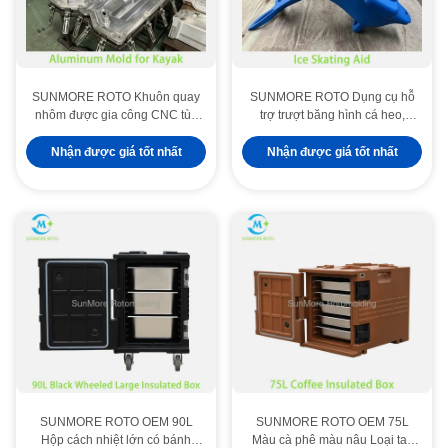
SUNMORE ROTO Khuôn quay
SUNMORE ROTO Dụng cụ hỗ
nhôm được gia công CNC tùy
trợ trượt băng hình cá heo,
chỉnh cho thuyền kayak bằng
Huấn luyện viên trượt băng cho
nhựa, Khuôn quay cho ca nô
trẻ em, Xe tập trượt băng bằng
Nhận được giá tốt nhất
Nhận được giá tốt nhất
câu cá bằng rotomolded
nhựa cho sân băng
SUNMORE ROTO OEM 90L
SUNMORE ROTO OEM 75L
Hộp cách nhiệt lớn có bánh
Màu cà phê màu nâu Loại tay