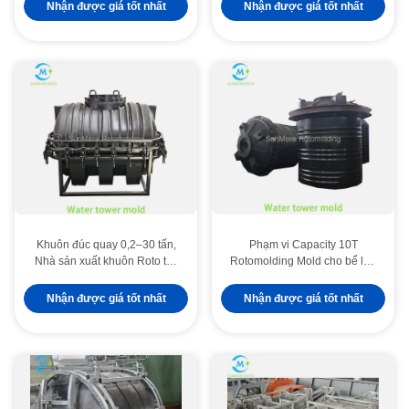
Infrastructure Systems (Mô
Nhận được giá tốt nhất
Nhận được giá tốt nhất
hình nhôm tùy chỉnh cho các
hệ thống cơ sở hạ tầng quan
trọng)
Khuôn đúc quay 0,2–30 tấn,
Phạm vi Capacity 10T
Nhà sản xuất khuôn Roto tùy
Rotomolding Mold cho bể lưu
chỉnh cho bể nước
trữ lớn / Ứng dụng kỹ thuật
Nhận được giá tốt nhất
Nhận được giá tốt nhất