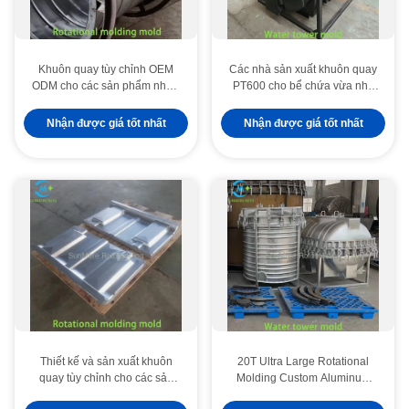
Khuôn quay tùy chỉnh OEM
Các nhà sản xuất khuôn quay
ODM cho các sản phẩm nhựa
PT600 cho bể chứa vừa nhỏ
rỗng
0,6T trong nông nghiệp
Nhận được giá tốt nhất
Nhận được giá tốt nhất
Thiết kế và sản xuất khuôn
20T Ultra Large Rotational
quay tùy chỉnh cho các sản
Molding Custom Aluminum
phẩm rỗng công nghiệp
Forms For Critical