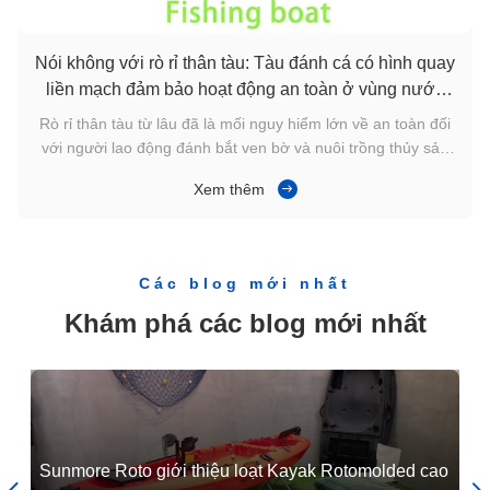
Nhà máy nguồn SUNMORE Khuôn thuyền quay tùy chỉnh cho thuyền đánh cá bằng nhựa HDPE
Nói không với rò rỉ thân tàu: Tàu đánh cá có hình quay
liền mạch đảm bảo hoạt động an toàn ở vùng nước
nông và đá
Rò rỉ thân tàu từ lâu đã là mối nguy hiểm lớn về an toàn đối
với người lao động đánh bắt ven bờ và nuôi trồng thủy sản
bãi triều. Hầu hết các tàu đánh cá truyền thống đều áp dụng
Xem thêm
kết cấu lắp ráp. Sau thời gian dài tiếp xúc với nước biển và
chịu tác động liên tục của gió, sóng, các khe hở có xu
hướng ...
Các blog mới nhất
Khám phá các blog mới nhất
g
Sunmore Roto giới thiệu loạt Kayak Rotomolded cao
Kh