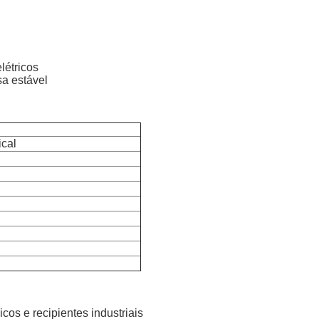
létricos
sa estável
ical
s e recipientes industriais