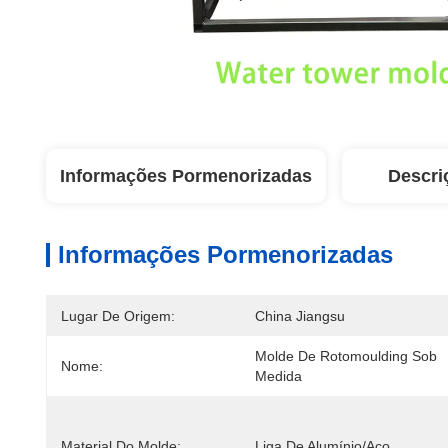
Informações Pormenorizadas
Descri
Informações Pormenorizadas
Lugar De Origem:
China Jiangsu
Molde De Rotomoulding Sob 
Nome:
Medida
Material Do Molde:
Liga De Alumínio/Aço