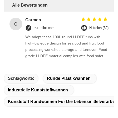
Alle Bewertungen
Carmen Fuentes
C
trustpilot.com
Hilfreich (32)
We adopt these 100L round LLDPE tubs with
high-low edge design for seafood and fruit food
processing workshop storage and turnover. Food-
grade LLDPE material complies with food safety
standards, seamless rotational molded barrel
body prevents liquid leakage when storing pickled
products and raw seafood.
Schlagworte:
Runde Plastikwannen
Industrielle Kunststoffwannen
Kunststoff-Rundwannen Für Die Lebensmittelverarbei