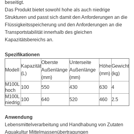
beseitigt.
Das Produkt bietet sowohl hohe als auch niedrige
Strukturen und passt sich damit den Anforderungen an die
Flüssigkeitsspeicherung und den Anforderungen an die
Transportstabilität innerhalb des gleichen
Kapazitätsbereichs an.
Spezifikationen
Oberste
Unterseite
Kapazität
Höhe
Gewicht
Modell
Außenlänge
Außenlänge
(L)
(mm)
(kg)
(mm)
(mm)
M100L
100
550
430
630
4
hoch
M100L
100
640
520
460
2.5
niedrig
Anwendung
Lebensmittelverarbeitung und Handhabung von Zutaten
Aquakultur Mittelmassenübertragungen