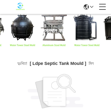
অনুসন্ধান ফলাফল
দুঃখিত!
[ Ldpe Septic Tank Mould ]
মিল