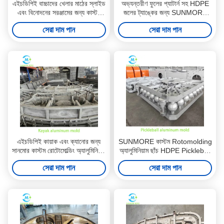
এইচডিপিই বাচ্চাদের খেলার মাঠের স্লাইড
অভ্যন্তরীণ ফুলের প্যাটার্ন সহ HDPE
এবং বিনোদনের সরঞ্জামের জন্য কাস্টম
জলের ট্যাঙ্কের জন্য SUNMORE
ঘূর্ণনশীল ছাঁচ
কাস্টম রোটোমোল্ডিং ইস্পাত ছাঁচ
সেরা দাম পান
সেরা দাম পান
এইচডিপিই কায়াক এবং ক্যানোর জন্য
SUNMORE কাস্টম Rotomolding
সানমোর কাস্টম রোটোমোল্ডিং অ্যালুমিনিয়াম
অ্যালুমিনিয়াম ছাঁচ HDPE Pickleball
ছাঁচ
ঘূর্ণনশীল ছাঁচ
সেরা দাম পান
সেরা দাম পান