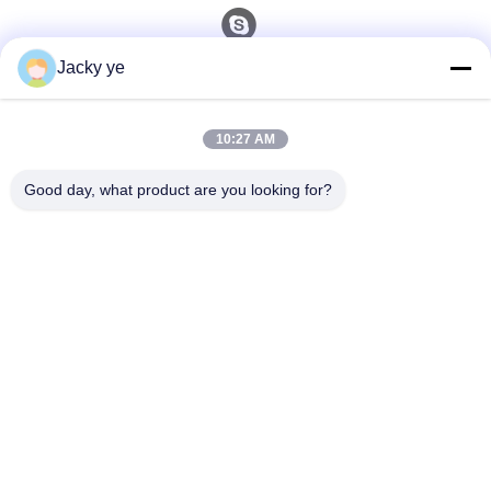
Jacky ye
Быстрый контакт
10:27 AM
Телефон
0086-15967190727
Good day, what product are you looking for?
Электронная Почта
rotomould@czyingchuang.com
Адрес
No 30, улица Чуанье-Уэст, город Чуньцзян, район
Синьбэй, город Чанчжоу, провинция Цзянсу
Политика Уединения
|
Карта Сайта