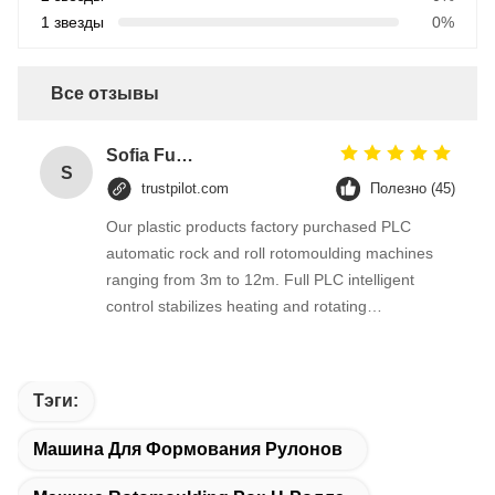
1 звезды
0%
Все отзывы
Sofia Fuentes
S
trustpilot.com
Полезно (45)
Our plastic products factory purchased PLC
automatic rock and roll rotomoulding machines
ranging from 3m to 12m. Full PLC intelligent
control stabilizes heating and rotating
parameters, supporting mass production of
kayaks and plastic pipes. Uniform product wall
thickness effectively lowers reject rate of finished
Тэги:
boats and tubular products.
Машина Для Формования Рулонов