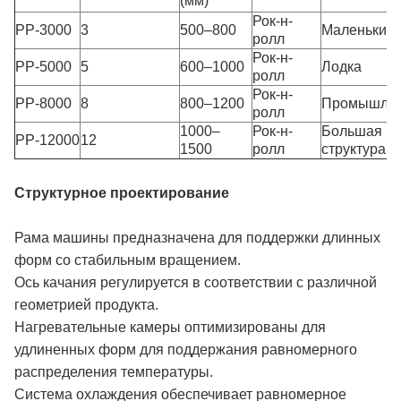
(мм)
Рок-н-
РР-3000
3
500–800
Маленький 
ролл
Рок-н-
РР-5000
5
600–1000
Лодка
ролл
Рок-н-
РР-8000
8
800–1200
Промышле
ролл
1000–
Рок-н-
Большая
РР-12000
12
1500
ролл
структура
Структурное проектирование
Рама машины предназначена для поддержки длинных
форм со стабильным вращением.
Ось качания регулируется в соответствии с различной
геометрией продукта.
Нагревательные камеры оптимизированы для
удлиненных форм для поддержания равномерного
распределения температуры.
Система охлаждения обеспечивает равномерное