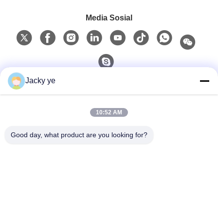
Media Sosial
Jacky ye
Kontak Cepat
10:52 AM
Telp
0086-15967190727
Good day, what product are you looking for?
E-Mail
rotomould@czyingchuang.com
Alamat
No.30, Jalan Chuangye Barat, Kota Chunjiang, Distrik