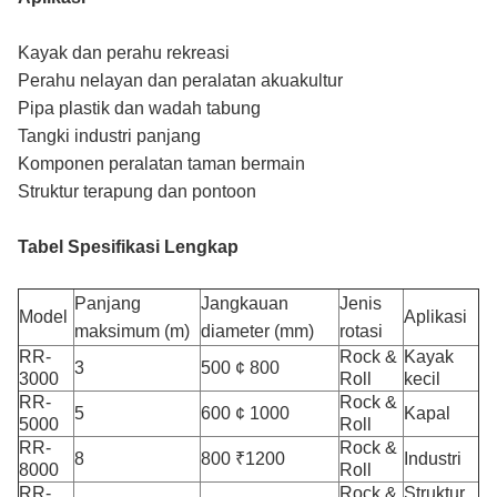
Kayak dan perahu rekreasi
Perahu nelayan dan peralatan akuakultur
Pipa plastik dan wadah tabung
Tangki industri panjang
Komponen peralatan taman bermain
Struktur terapung dan pontoon
Tabel Spesifikasi Lengkap
Panjang
Jangkauan
Jenis
Model
Aplikasi
maksimum (m)
diameter (mm)
rotasi
RR-
Rock &
Kayak
3
500 ¢ 800
3000
Roll
kecil
RR-
Rock &
5
600 ¢ 1000
Kapal
5000
Roll
RR-
Rock &
8
800 ₹1200
Industri
8000
Roll
RR-
Rock &
Struktur