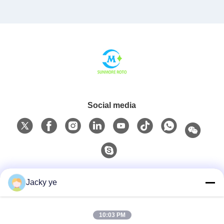
Social media
Contatto rapido
Jacky ye
Telefono
10:03 PM
0086-15967190727