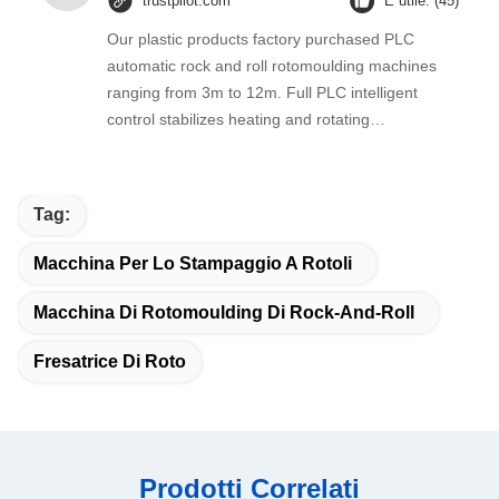
trustpilot.com
È utile. (45)
Our plastic products factory purchased PLC
automatic rock and roll rotomoulding machines
ranging from 3m to 12m. Full PLC intelligent
control stabilizes heating and rotating
parameters, supporting mass production of
kayaks and plastic pipes. Uniform product wall
thickness effectively lowers reject rate of finished
Tag:
boats and tubular products.
Macchina Per Lo Stampaggio A Rotoli
Macchina Di Rotomoulding Di Rock-And-Roll
Fresatrice Di Roto
Prodotti Correlati