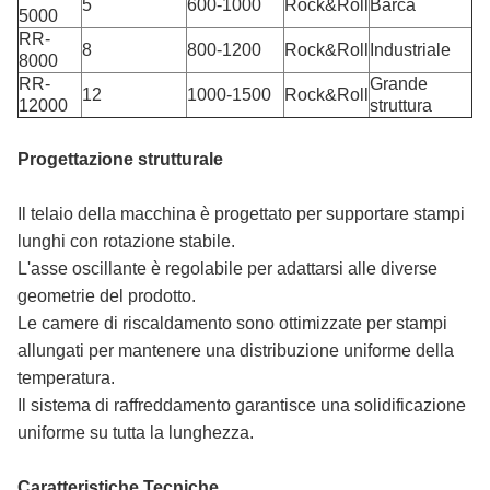
5
600-1000
Rock&Roll
Barca
5000
RR-
8
800-1200
Rock&Roll
Industriale
8000
RR-
Grande
12
1000-1500
Rock&Roll
12000
struttura
Progettazione strutturale
Il telaio della macchina è progettato per supportare stampi
lunghi con rotazione stabile.
L'asse oscillante è regolabile per adattarsi alle diverse
geometrie del prodotto.
Le camere di riscaldamento sono ottimizzate per stampi
allungati per mantenere una distribuzione uniforme della
temperatura.
Il sistema di raffreddamento garantisce una solidificazione
uniforme su tutta la lunghezza.
Caratteristiche Tecniche