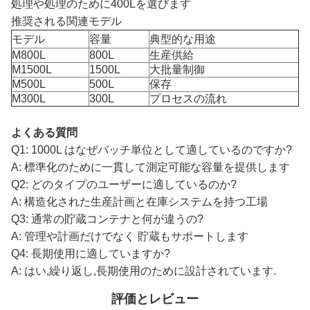
処理や処理のために400Lを選びます
推奨される関連モデル
モデル
容量
典型的な用途
M800L
800L
生産供給
M1500L
1500L
大批量制御
M500L
500L
保存
M300L
300L
プロセスの流れ
よくある質問
Q1: 1000L はなぜバッチ単位として適しているのですか?
A: 標準化のために一貫して測定可能な容量を提供します
Q2: どのタイプのユーザーに適しているのか?
A: 構造化された生産計画と在庫システムを持つ工場
Q3: 通常の貯蔵コンテナと何が違うの?
A: 管理や計画だけでなく 貯蔵もサポートします
Q4: 長期使用に適していますか?
A: はい,繰り返し,長期使用のために設計されています.
評価とレビュー