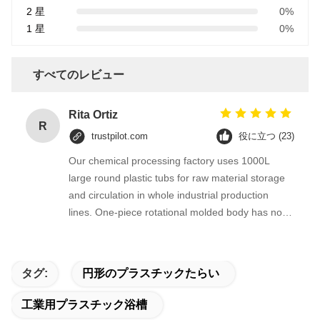
2 星
0%
1 星
0%
すべてのレビュー
Rita Ortiz
R
trustpilot.com
役に立つ (23)
Our chemical processing factory uses 1000L
large round plastic tubs for raw material storage
and circulation in whole industrial production
lines. One-piece rotational molded body has no
seams, thick HDPE barrel wall is resistant to weak
acid and alkaline liquid, perfectly matching our
industrial material handling system.
タグ:
円形のプラスチックたらい
工業用プラスチック浴槽