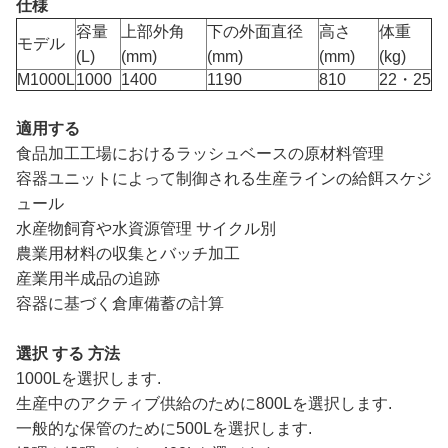
仕様
容量
上部外角
下の外面直径
高さ
体重
モデル
(L)
(mm)
(mm)
(mm)
(kg)
M1000L
1000
1400
1190
810
22・25
適用する
食品加工工場におけるラッシュベースの原材料管理
容器ユニットによって制御される生産ラインの給餌スケジ
ュール
水産物飼育や水資源管理 サイクル別
農業用材料の収集とバッチ加工
産業用半成品の追跡
容器に基づく倉庫備蓄の計算
選択 する 方法
1000Lを選択します.
生産中のアクティブ供給のために800Lを選択します.
一般的な保管のために500Lを選択します.