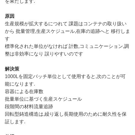
を果たします.
原因
生産規模が拡大するにつれて 課題はコンテナの取り扱い
から 批量管理,生産スケジュール,在庫の追跡へと 移行しま
す
標準化された単位がなければ 計数,コミュニケーション,調
整は非効率になり 誤りやすいのです
解決策
1000Lを固定バッチ単位として使用すると,次のことが可
能になります.
容器による在庫数
批量単位に基づく生産スケジュール
段階間の材料流量追跡
回転型鋳造構造は,繰り返し長期使用のために耐久性を保
証します.