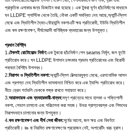
এটা একটা
রোটোমোল্ডেড ২-সিট পেডেল বোট
, পেশাদারভাবে জল পার্ক, হ্রদ এবং
প্রাকৃতিক এলাকার জন্য ডিজাইন করা হয়েছে। এক টুকরা ঘূর্ণন ছাঁচনির্মাণের মাধ্যমে
ঘন LLDPE প্লাস্টিক থেকে তৈরি, নৌকা একটি সমন্বিত দেহ আছে,অ্যান্টি-স্লিপ
মেঝে এবং স্থিতিশীল দ্বৈত-বৌয়্যান্সি নকশাএটি ক্ষয় প্রতিরোধী, ইউভি স্থিতিশীল
এবং কম রক্ষণাবেক্ষণ, দীর্ঘমেয়াদী বাণিজ্যিক ব্যবহারের জন্য উপযুক্ত।
প্রধান বৈশিষ্ট্য
1.
টেকসই রোটোমোল্ড নির্মাণ
:
এক টুকরো ছাঁচনির্মাণ শেল seams নির্মূল, জল ফুটো
প্রতিরোধ করে। ঘন LLDPE উপাদান চমৎকার প্রভাব প্রতিরোধের এবং বিরোধী
পক্বতা বৈশিষ্ট্য উপলব্ধ।
2.
নিরাপদ ও স্থিতিশীল নকশা
:
অ্যান্টি-স্লিপ টেক্সচারযুক্ত মেঝে, এরগনোমিক আসন
এবং প্রশস্ত দেহ স্থিতিশীল ভাসমানতা নিশ্চিত করে এবং ট্যাপিং প্রতিরোধ করে।
নীচে ড্রেন গর্তগুলি ডেককে শুষ্ক রাখতে সহায়তা করে।
3.
আরামদায়ক এবং ব্যবহারকারী-বান্ধব
:
মসৃণ প্রান্তের সাথে হালকা ও শক্তিশালী
নকশা, পেডাল চালানো এবং পরিচালনা করা সহজ। উভয় প্রাপ্তবয়স্ক এবং শিশুদের
নিরাপদভাবে চালানোর জন্য উপযুক্ত।
4.
কম রক্ষণাবেক্ষণ এবং দীর্ঘ সেবা জীবন
:
সূর্যের আলো, জল ক্ষয় এবং বিবর্ণতা
প্রতিরোধী। রঙ বা নিয়মিত রক্ষণাবেক্ষণের প্রয়োজন নেই, অপারেটিং খরচ হ্রাস।