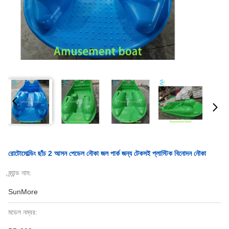
রোটোমোল্ডিং ছাঁচ 2 আসন পেডেল নৌকা জল পার্ক জন্য টেকসই প্লাস্টিক বিনোদন নৌকা
ব্র্যান্ড নাম:
SunMore
মডেল নম্বর: