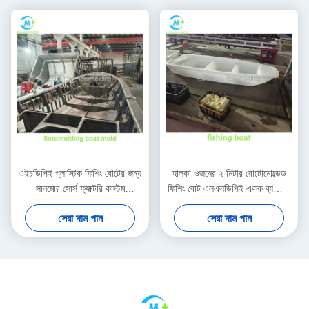
এইচডিপিই প্লাস্টিক ফিশিং বোটের জন্য
হালকা ওজনের ২ মিটার রোটোমোল্ডেড
সানমোর সোর্স ফ্যাক্টরি কাস্টম
ফিশিং বোট এলএলডিপিই একক ব্যক্তির
রোটোমোল্ডিং বোট ছাঁচ
নৌকা জলজ কৃষি / হ্রদ পরিদর্শন
সেরা দাম পান
সেরা দাম পান