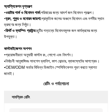
অ্যাপ্লিকেশন দৃশ্যকল্প
•
ওয়াটার পার্ক ও বিনোদন পার্ক
:
পরিবারের জন্য আদর্শ জল বিনোদন প্রকল্প।
•
হ্রদ, পুকুর ও মনোরম জায়গা
:
প্রাকৃতিক জলের অঞ্চলে বিনোদন এবং দর্শনীয় স্থান
ভ্রমণের জন্য নিখুঁত।
•
রিসর্ট ও ক্যাম্পিং গ্রাউন্ড
:
ছুটির গন্তব্যে বিনোদনমূলক জল কার্যক্রমের জন্য
উপযুক্ত।
কাস্টমাইজেশন অপশন
•
প্রয়োজনীয়তা অনুযায়ী কাস্টম রং, লোগো এবং নিদর্শন।
•নির্বাচনী আনুষাঙ্গিকঃ সানশেল ড্যানিপ, কাপ হোল্ডার, ব্যাকস্লেটের আপগ্রেড।
•OEM/ODM অর্ডার বিভিন্ন ডিজাইন স্পেসিফিকেশন পূরণ করতে স্বাগত
জানাই।
রেটিং ও পর্যালোচনা
সামগ্রিক রেটিং