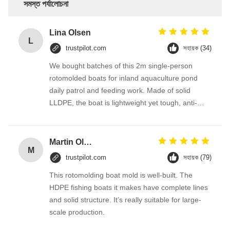
সমস্ত পর্যালোচনা
Lina Olsen
L
trustpilot.com
সহায়ক (34)
We bought batches of this 2m single-person
rotomolded boats for inland aquaculture pond
daily patrol and feeding work. Made of solid
LLDPE, the boat is lightweight yet tough, anti-
collision against pond stones and aquatic
branches, no water seepage after long-term
water soaking.
Martin Olsen
M
trustpilot.com
সহায়ক (79)
This rotomolding boat mold is well-built. The
HDPE fishing boats it makes have complete lines
and solid structure. It’s really suitable for large-
scale production.