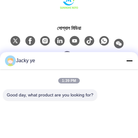
সোশ্যাল মিডিয়া
Jacky ye
দ্রুত যোগাযোগ
1:39 PM
টেলিফোন
Good day, what product are you looking for?
0086-15967190727
ই-মেইল
rotomould@czyingchuang.com