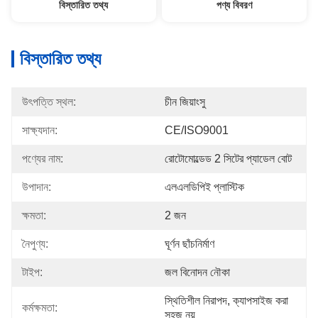
বিস্তারিত তথ্য
পণ্য বিবরণ
বিস্তারিত তথ্য
উৎপত্তি স্থল:
চীন জিয়াংসু
সাক্ষ্যদান:
CE/ISO9001
পণ্যের নাম:
রোটোমোল্ডেড 2 সিটের প্যাডেল বোট
উপাদান:
এলএলডিপিই প্লাস্টিক
ক্ষমতা:
2 জন
নৈপুণ্য:
ঘূর্ণন ছাঁচনির্মাণ
টাইপ:
জল বিনোদন নৌকা
স্থিতিশীল নিরাপদ, ক্যাপসাইজ করা 
কর্মক্ষমতা:
সহজ নয়