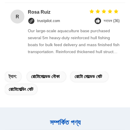
Rosa Ruiz
R
trustpilot.com
সহায়ক (36)
Our large-scale aquaculture base purchased
several 5m heavy-duty reinforced hull fishing
boats for bulk feed delivery and mass finished fish
transportation. Reinforced thickened hull structure
greatly improves load-bearing capacity, one-piece
rotomolded body is crack-resistant even when
striking submerged stones and hard
ট্যাগ:
রোটোমোল্ডেড নৌকা
রোটো মোল্ডেড বোট
embankments.
রোটোমোল্ডিং বোট
সম্পর্কিত পণ্য