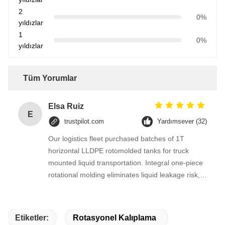
2
0%
yıldızlar
1
0%
yıldızlar
Tüm Yorumlar
Elsa Ruiz
E
trustpilot.com
Yardımsever (32)
Our logistics fleet purchased batches of 1T
horizontal LLDPE rotomolded tanks for truck
mounted liquid transportation. Integral one-piece
rotational molding eliminates liquid leakage risk,
the flat horizontal structure fits vehicle chassis
installation perfectly and won’t shift during bumpy
road driving. LLDPE raw material resists weak
Etiketler:
Rotasyonel Kalıplama
acid and alkali liquid corrosion for long-distance