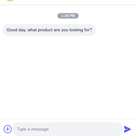
1:36 PM
Tel
0086-15967190727
Good day, what product are you looking for?
E-Posta
rotomould@czyingchuang.com
Adres
No. 30, Chuangye Batı Yolu, Chunjiang Kasabası,
Xingbei Bölgesi, Changzhou Şehri, Jiangsu eyaleti
Gizlilik Politikası
|
Site Haritası
Çin İyi Kalite Rotomolding kalıp Tedarikçi. Telif hakkı © 2026
Changzhou SunMore Rotomolding Technology Co., ltd - Tüm
haklar saklıdır.