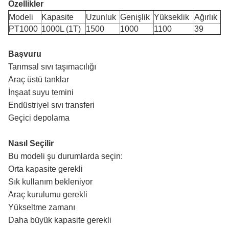
Özellikler
Modeli
Kapasite
Uzunluk
Genişlik
Yükseklik
Ağırlık
PT1000
1000L (1T)
1500
1000
1100
39
Başvuru
Tarımsal sıvı taşımacılığı
Araç üstü tanklar
İnşaat suyu temini
Endüstriyel sıvı transferi
Geçici depolama
Nasıl Seçilir
Bu modeli şu durumlarda seçin:
Orta kapasite gerekli
Sık kullanım bekleniyor
Araç kurulumu gerekli
Yükseltme zamanı
Daha büyük kapasite gerekli