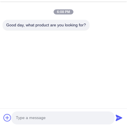
6:08 PM
Telp
0086-15967190727
Good day, what product are you looking for?
E-Mail
rotomould@czyingchuang.com
Alamat
No.30, Jalan Chuangye Barat, Kota Chunjiang, Distrik
Xingbei, Kota Changzhou provinsi Jiangsu
Kebijakan Privasi
|
Sitemap
Cina Kualitas Baik Cetakan rotomolding Pemasok. Hak cipta ©
2026 Changzhou SunMore Rotomolding Technology Co., ltd
Semua hak dilindungi.