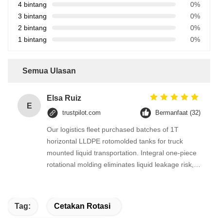
4 bintang
0%
3 bintang
0%
2 bintang
0%
1 bintang
0%
Semua Ulasan
Elsa Ruiz
E
trustpilot.com
Bermanfaat (32)
Our logistics fleet purchased batches of 1T
horizontal LLDPE rotomolded tanks for truck
mounted liquid transportation. Integral one-piece
rotational molding eliminates liquid leakage risk,
the flat horizontal structure fits vehicle chassis
installation perfectly and won’t shift during bumpy
road driving. LLDPE raw material resists weak
Tag:
Cetakan Rotasi
acid and alkali liquid corrosion for long-distance