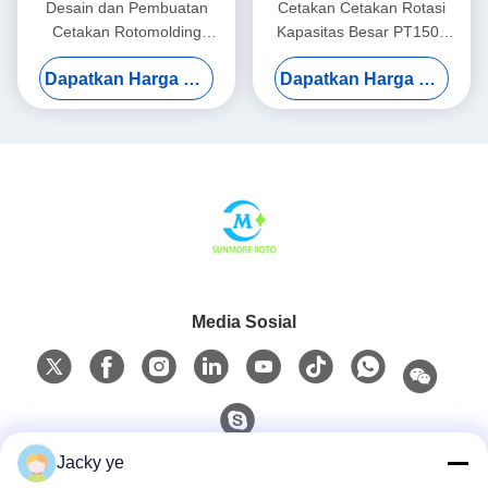
Desain dan Pembuatan
Cetakan Cetakan Rotasi
Cetakan Rotomolding
Kapasitas Besar PT1500
Khusus Untuk Produk
Untuk Sistem Pasokan Air
Dapatkan Harga Terbaik
Dapatkan Harga Terbaik
Berongga Industri
Pusat
Media Sosial
Jacky ye
Kontak Cepat