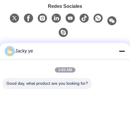
Redes Sociales
Contacto Rápido
Jacky ye
Teléfono
1:03 AM
0086-15967190727
Good day, what product are you looking for?
Correo Electrónico
rotomould@czyingchuang.com
DIRECCIÓN
No 30, calle Chuangye West, ciudad de Chunjiang,