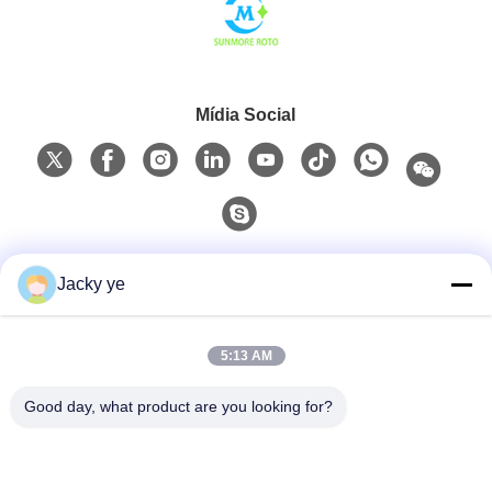
Mídia Social
Contato rápido
Jacky ye
Telefone
5:13 AM
0086-15967190727
Good day, what product are you looking for?
E-Mail
rotomould@czyingchuang.com