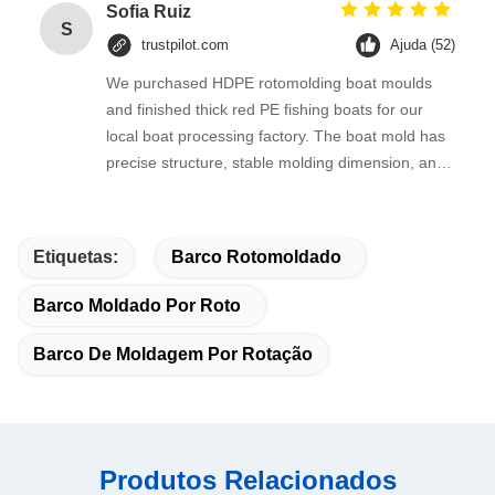
Sofia Ruiz
S
trustpilot.com
Ajuda (52)
We purchased HDPE rotomolding boat moulds
and finished thick red PE fishing boats for our
local boat processing factory. The boat mold has
precise structure, stable molding dimension, and
the thickened red PE finished hull features good
impact resistance, widely used in inland pond
aquaculture and lake fishing.
Etiquetas:
Barco Rotomoldado
Barco Moldado Por Roto
Barco De Moldagem Por Rotação
Produtos Relacionados