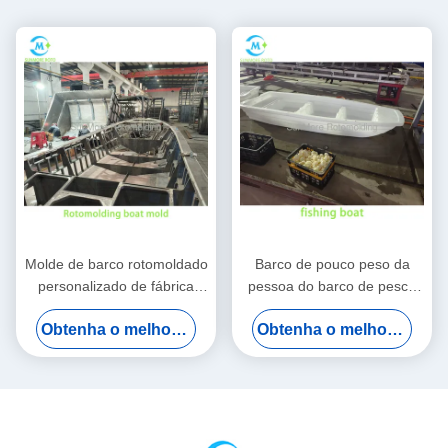
Molde de barco rotomoldado
Barco de pouco peso da
personalizado de fábrica
pessoa do barco de pesca
SUNMORE para barco de
LLDPE de 2m Rotomolded
Obtenha o melhor preço
Obtenha o melhor preço
pesca de plástico HDPE
para a cultura
aquática/inspeção do lago