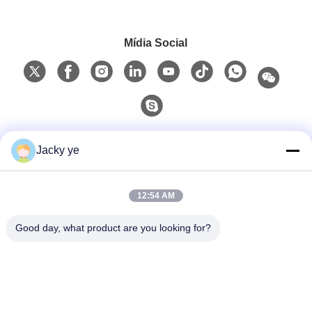
Mídia Social
Contato rápido
Jacky ye
Telefone
12:54 AM
0086-15967190727
Good day, what product are you looking for?
E-Mail
rotomould@czyingchuang.com
Endereço