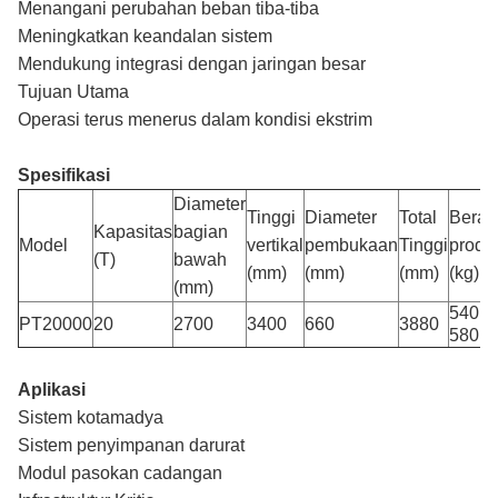
Menangani perubahan beban tiba-tiba
Meningkatkan keandalan sistem
Mendukung integrasi dengan jaringan besar
Tujuan Utama
Operasi terus menerus dalam kondisi ekstrim
Spesifikasi
Diameter
Tinggi
Diameter
Total
Berat
Kapasitas
bagian
Model
vertikal
pembukaan
Tinggi
produ
(T)
bawah
(mm)
(mm)
(mm)
(kg)
(mm)
540 ¢
PT20000
20
2700
3400
660
3880
580
Aplikasi
Sistem kotamadya
Sistem penyimpanan darurat
Modul pasokan cadangan