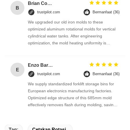
quickly.
Brian Cooper
B
trustpilot.com
Bermanfaat (36)
We upgraded our old iron molds to these
optimized aluminum rotational molds for vertical
cylindrical water tanks. After engineering
optimization, the mold heating uniformity is
greatly improved, cooling time is shortened by
nearly a quarter. Cylindrical tank wall thickness is
even, no partial thin wall during rotomolding.
Enzo Bartoli
E
Product yield increased obviously, we will
trustpilot.com
Bermanfaat (36)
purchase molds for more tank volumes later.
We supply standardized forklift storage bins for
European electronics manufacturing factories.
Optimized edge structure of this 685mm mold
effectively removes flash during molding, saving
lots of post-trimming labor cost. Aluminum mold is
corrosion-resistant and fits our humid coastal
workshop.
Tag:
Cetakan Rotasi