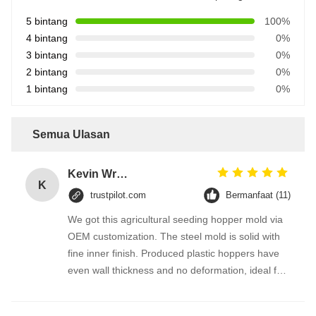
5 bintang
100%
4 bintang
0%
3 bintang
0%
2 bintang
0%
1 bintang
0%
Semua Ulasan
Kevin Wright
K
trustpilot.com
Bermanfaat (11)
We got this agricultural seeding hopper mold via
OEM customization. The steel mold is solid with
fine inner finish. Produced plastic hoppers have
even wall thickness and no deformation, ideal for
farm seeding equipment production. The factory
finished mold modification per our drawing