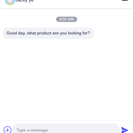
Kontak Cepat
6:57 AM
Telp
0086-15967190727
Good day, what product are you looking for?
E-Mail
rotomould@czyingchuang.com
Alamat
No.30, Jalan Chuangye Barat, Kota Chunjiang, Distrik
Xingbei, Kota Changzhou provinsi Jiangsu
Kebijakan Privasi
|
Sitemap
Cina Kualitas Baik Cetakan rotomolding Pemasok. Hak cipta ©
2026 Changzhou SunMore Rotomolding Technology Co., ltd
Semua hak dilindungi.