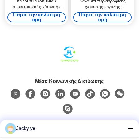
Καλούπι αλουμινίου
Καλούπι περιστροφικής
περιστροφικής χύτευσης
χύτευσης μεγάλης
βαθμού χρησιμότητας 4T για
χωρητικότητας βιομηχανικής
Πάρτε την καλύτερη
Πάρτε την καλύτερη
περιφερειακή παροχή νερού
ποιότητας 3T για συνεχή
τιμή
τιμή
παροχή νερού
Μέσα Κοινωνικής Δικτύωσης
Γρήγορη επαφή
Jacky ye