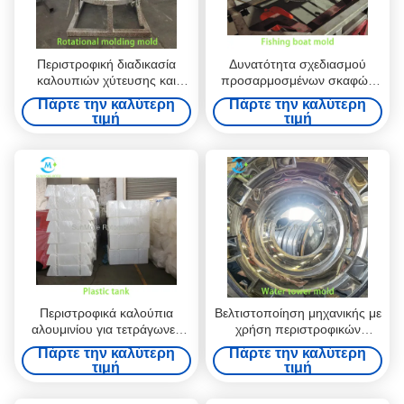
Περιστροφική διαδικασία
Δυνατότητα σχεδιασμού
καλουπιών χύτευσης και
προσαρμοσμένων σκαφών
προδιαγραφή μηχανικής για
με χρήση καλουπιού
Πάρτε την καλύτερη
Πάρτε την καλύτερη
κοίλα πλαστικά προϊόντα
Rotomolding για αλιευτικά
τιμή
τιμή
σκάφη LLDPE / HDPE
Περιστροφικά καλούπια
Βελτιστοποίηση μηχανικής με
αλουμινίου για τετράγωνες
χρήση περιστροφικών
και ορθογώνιες πλαστικές
καλουπιών αλουμινίου για
Πάρτε την καλύτερη
Πάρτε την καλύτερη
δεξαμενές ενσωμάτωσης
κάθετες κυλινδρικές
τιμή
τιμή
συστήματος αποδοτικής
δεξαμενές
χρήσης στο διάστημα