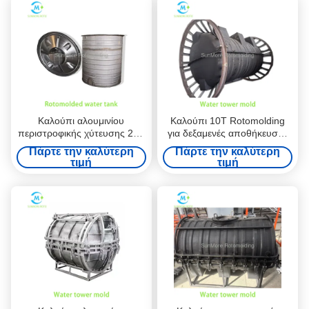
Καλούπι αλουμινίου
Καλούπι 10T Rotomolding
περιστροφικής χύτευσης 20T
για δεξαμενές αποθήκευσης
για εξαιρετικά μεγάλη
νερού μεγάλης κλίμακας σε
Πάρτε την καλύτερη
Πάρτε την καλύτερη
δεξαμενή αποθήκευσης
συστήματα τροφοδοσίας
τιμή
τιμή
υποδομής
μηχανικής