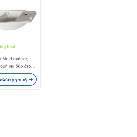
o Mold σκάφος
ομή για δύο άτομα
ιτουργία
καλύτερη τιμή