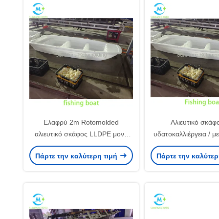
Ελαφρύ 2m Rotomolded
Αλιευτικό σκάφο
αλιευτικό σκάφος LLDPE μονό
υδατοκαλλιέργεια / μ
άτομο σκάφος για
λίμνη
Πάρτε την καλύτερη τιμή
Πάρτε την καλύτερ
υδατοκαλλιέργεια / επιθεώρηση
λίμνης