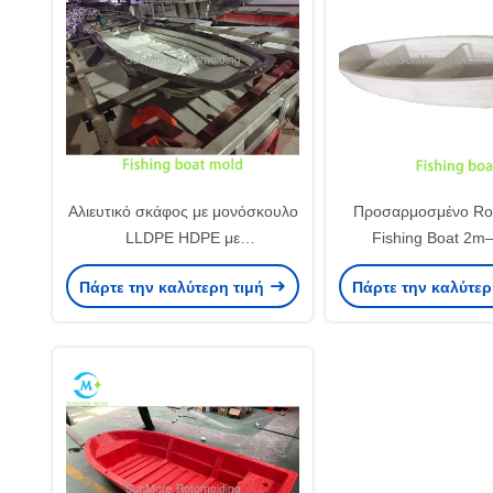
Αλιευτικό σκάφος με μονόσκουλο
Προσαρμοσμένο Ro
LLDPE HDPE με
Fishing Boat 2m
στρογγυλομόρφωση 2,5 μέτρα
Υδατοκαλλιέργεια /
Πάρτε την καλύτερη τιμή
Πάρτε την καλύτερ
για μεταφορές υδατοκαλλιέργειας
Λίμνης