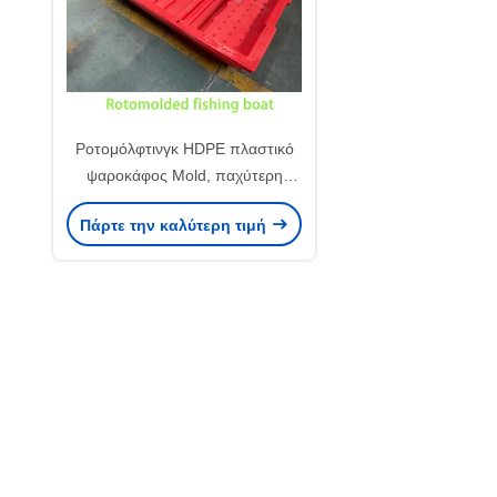
Ροτομόλφτινγκ HDPE πλαστικό
ψαροκάφος Mold, παχύτερη
κόκκινη PE σκάφος για την αλιεία
Πάρτε την καλύτερη τιμή
/ υδατοκαλλιέργεια