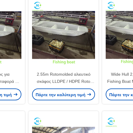
ς για
2.55m Rotomolded αλιευτικό
Wide Hull 
εταφορά σε
σκάφος LLDPE / HDPE Roto
Fishing Boat 
molded σκάφος με ζωντανή
for Aquacu
η τιμή
Πάρτε την καλύτερη τιμή
Πάρτε την 
δεξαμενή ψαριών