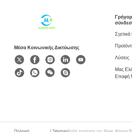
Γρήγορ
σύνδεσ
Σχετικά
Προϊόντ
Μέσα Κοινωνικής Δικτύωσης
Λύσεις
Μας Ελά
Επαφή 
Πολιτική
|
Sitemap
Καλή ποιότητα της Κίνας Φόρμα R