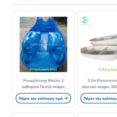
Ροτομόλντινγκ Μούλντ 2
3.2m Ροτοτυποπο
καθίσματα Πεντάλ σκάφος
αλιευτικό σκάφος 35
ανθεκτικό πλαστικό σκάφος
φορτίο Για εργ
Πάρτε την καλύτερη τιμή
Πάρτε την καλύτερ
διασκέδασης για το πάρκο νερού
υδατοκαλλιέργειας /
υλικού