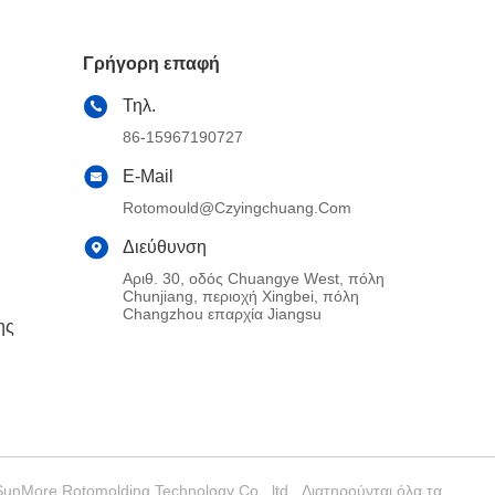
Γρήγορη επαφή
Τηλ.
86-15967190727
E-Mail
Rotomould@czyingchuang.com
Διεύθυνση
Αριθ. 30, οδός Chuangye West, πόλη
Chunjiang, περιοχή Xingbei, πόλη
Changzhou επαρχία Jiangsu
ης
nMore Rotomolding Technology Co., ltd . Διατηρούνται όλα τα