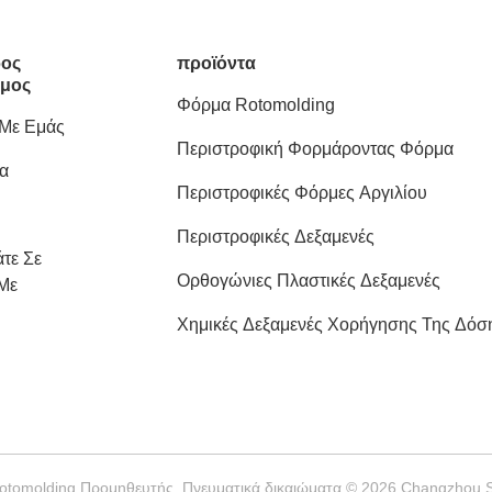
ος
προϊόντα
μος
Φόρμα Rotomolding
 Με Εμάς
Περιστροφική Φορμάροντας Φόρμα
α
Περιστροφικές Φόρμες Αργιλίου
Περιστροφικές Δεξαμενές
τε Σε
Ορθογώνιες Πλαστικές Δεξαμενές
Με
Χημικές Δεξαμενές Χορήγησης Της Δόσ
otomolding Προμηθευτής. Πνευματικά δικαιώματα © 2026 Changzhou Su