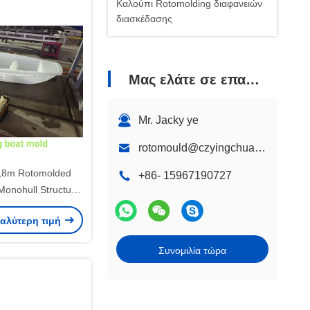
Καλούπι Rotomolding διαφανειών
διασκέδασης
Μας ελάτε σε επαφή με
Mr. Jacky ye
rotomould@czyingchuang.com
2,8m Rotomolded
+86- 15967190727
Monohull Structure
lture Operation
καλύτερη τιμή
Συνομιλία τώρα