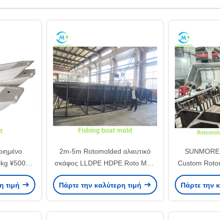
ιημένο
2m-5m Rotomolded αλιευτικό
SUNMORE S
0kg ¥500kg
σκάφος LLDPE HDPE Roto Mold
Custom Rotom
ασίες
σκάφος για την υδατοκαλλιέργεια
for HDPE Pla
η τιμή
Πάρτε την καλύτερη τιμή
Πάρτε την 
 μεταφορά