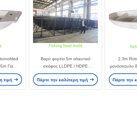
tomolded
Βαρύ φορτίο 5m αλιευτικό
2.3m Rot
–5m Για
σκάφος LLDPE / HDPE
μονόσκουλο δ
 Μεταφορά
ενισχυμένο κύτος Rotomolded
λε
η τιμή
Πάρτε την καλύτερη τιμή
Πάρτε την 
σκάφος