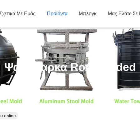
Σχετικά Με Εμάς
Προϊόντα
Μπλογκ
Μας Ελάτε Σε
Ψαρόβαρκα Rotomolded
α online