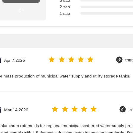
3 sao
2 sao
giá
1 sao
Apr 7.2026
trus
or mass production of municipal water supply and utility storage tanks.
Mar 14.2026
tr
e aluminum rotomolds for regional municipal scattered water supply proj
s and comply with US domestic drinking water inspection standards. Smal