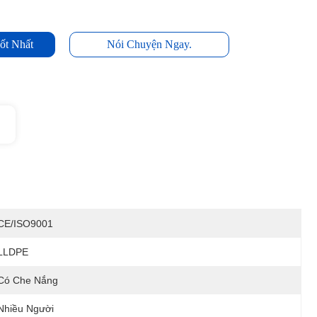
ốt Nhất
Nói Chuyện Ngay.
CE/ISO9001
LLDPE
Có Che Nắng
Nhiều Người