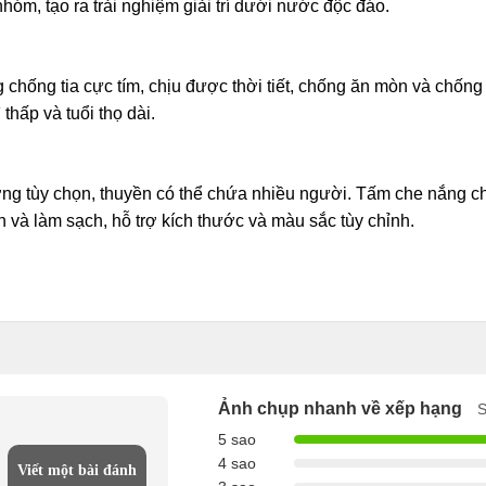
 nhóm, tạo ra trải nghiệm giải trí dưới nước độc đáo.
hống tia cực tím, chịu được thời tiết, chống ăn mòn và chống v
thấp và tuổi thọ dài.
ướng tùy chọn, thuyền có thể chứa nhiều người. Tấm che nắng c
h và làm sạch, hỗ trợ kích thước và màu sắc tùy chỉnh.
Ảnh chụp nhanh về xếp hạng
S
5 sao
4 sao
Viết một bài đánh