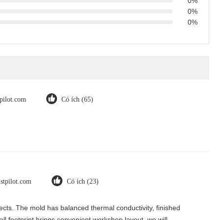
0%
0%
0%
tpilot.com
Có ích (65)
ustpilot.com
Có ích (23)
ects. The mold has balanced thermal conductivity, finished
l footprint brings convenient workshop layout, we will