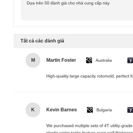
Dựa trên 50 đánh giá cho nhà cung cấp này
Tất cả các đánh giá
M
Martin Foster
Australia
High-quality large capacity rotomold, perfect f
K
Kevin Barnes
Bulgaria
We purchased multiple sets of 4T utility-grad
plastic water tanks feature even wall thicknes