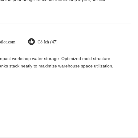
pilot.com
Có ích (47)
ompact workshop water storage. Optimized mold structure
tanks stack neatly to maximize warehouse space utilization,