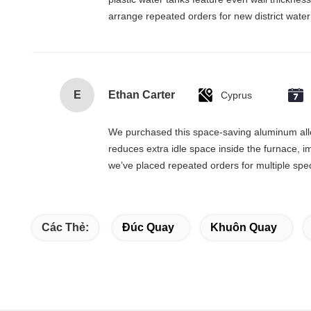
arrange repeated orders for new district water
E
Ethan Carter
Cyprus
We purchased this space-saving aluminum allo
reduces extra idle space inside the furnace, i
we’ve placed repeated orders for multiple spec
Các Thẻ:
Đúc Quay
Khuôn Quay