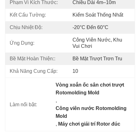
Phạm Vi Kích Thước:
Chiều Dài 4m–10m
Kết Cấu Tường:
Kiểm Soát Thống Nhất
Chịu Nhiệt Độ:
-20°C Đến 60°C
Công Viên Nước, Khu 
Ứng Dụng:
Vui Chơi
Bề Mặt Hoàn Thiện::
Bề Mặt Trượt Trơn Tru
Khả Năng Cung Cấp:
10
Vòng xoắn ốc sân chơi trượt 
Rotomolding Mold
, 
Làm nổi bật:
Công viên nước Rotomolding 
Mold
, 
Máy chơi giải trí Rotor đúc