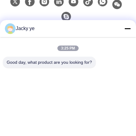
Jacky ye
Liên hệ nhanh
3:25 PM
Điện thoại
0086-15967190727
Good day, what product are you looking for?
E-Mail
rotomould@czyingchuang.com
Địa chỉ
Số 30, Chuangye West Road, thị trấn Chunjiang, quận
Xingbei, thành phố Changzhou tỉnh Jiangsu