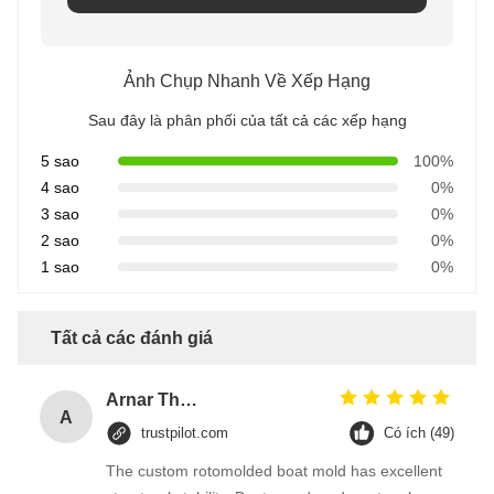
Ảnh Chụp Nhanh Về Xếp Hạng
Sau đây là phân phối của tất cả các xếp hạng
5 sao
100%
4 sao
0%
3 sao
0%
2 sao
0%
1 sao
0%
Tất cả các đánh giá
Arnar Thorsteinsson
A
trustpilot.com
Có ích (49)
The custom rotomolded boat mold has excellent