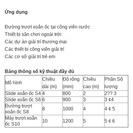
Ứng dụng
Đường trượt xoắn ốc tại công viên nước
Thiết bị sân chơi ngoài trời
Các dự án giải trí thương mại
Các thiết bị công viên giải trí
Các cơ sở giải trí trẻ em
Bảng thông số kỹ thuật đầy đủ
Chiều
Độ rộng
Chiều
Phần Số
Mô hình
dài (m)
(mm)
cao (m)
lượng
Slide xoắn ốc S4
4
800
2
2?? 3
Slide xoắn ốc S6
6
900
3
3 ¢4
Đường trượt
8
1000
4
4 ¢ 5
xoắn ốc S8
Máy trượt xoắn
10
1200
5
5 ¢ 6
ốc S10