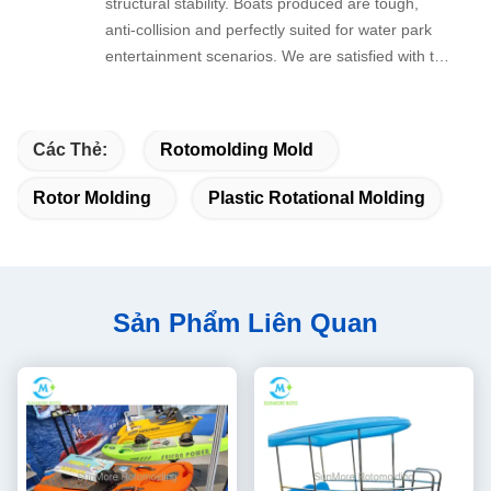
structural stability. Boats produced are tough,
anti-collision and perfectly suited for water park
entertainment scenarios. We are satisfied with the
overall workmanship.
Các Thẻ:
Rotomolding Mold
Rotor Molding
Plastic Rotational Molding
Sản Phẩm Liên Quan