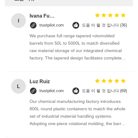
Ivana Fuentes
I
trustpilot.com
도움 이 될 것 입니다 (36)
We purchase full range tapered rotomolded
barrels from 50L to 5000L to match diversified
raw material storage of our integrated chemical
factory. The tapered design facilitates complete
material pouring without leftover residue,
seamless one-piece PE structure prevents
leakage of granular and mild corrosive liquid raw
Luz Ruiz
L
materials.
trustpilot.com
도움 이 될 것 입니다 (69)
Our chemical manufacturing factory introduces
800L round plastic containers to match the whole
set of industrial material handling systems.
Adopting one-piece rotational molding, the barrel
has no leakage seam, thick PE wall resists