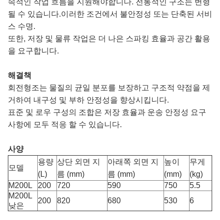
속적인 작업 흐름을 지원해야합니다. 전통적인 구조는 변형
될 수 있습니다.이러한 조건에서 불안정성 또는 단축된 서비
스 수명.
또한, 저장 및 물류 작업은 더 나은 스파킹 효율과 공간 활용
을 요구합니다.
해결책
회전형조는 물질의 균일 분포를 보장하고 구조적 약점을 제
거하여 내구성 및 부하 안정성을 향상시킵니다.
표준 및 로우 구성의 조합은 저장 효율과 운송 안정성 요구
사항에 모두 적응 할 수 있습니다.
사양
용량
상단 외면 지
아래쪽 외면 지
높이
무게
모델
(L)
름 (mm)
름 (mm)
(mm)
(kg)
M200L
200
720
590
750
5.5
M200L
200
820
680
530
6
낮은