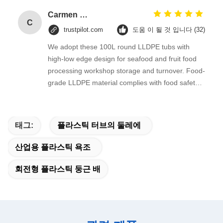
moderate acid and alkali, ideal for intermediate
raw material storage and circulation on
Carmen Fuentes
C
production lines.
trustpilot.com
도움 이 될 것 입니다 (32)
We adopt these 100L round LLDPE tubs with
high-low edge design for seafood and fruit food
processing workshop storage and turnover. Food-
grade LLDPE material complies with food safety
standards, seamless rotational molded barrel
body prevents liquid leakage when storing pickled
products and raw seafood.
태그:
플라스틱 터브의 둘레에
산업용 플라스틱 욕조
회전형 플라스틱 둥근 배