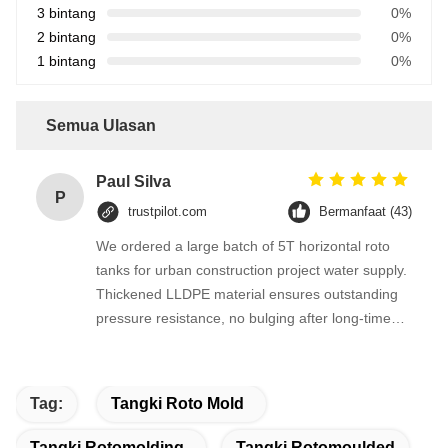
3 bintang
0%
2 bintang
0%
1 bintang
0%
Semua Ulasan
Paul Silva
P
trustpilot.com
Bermanfaat (43)
We ordered a large batch of 5T horizontal roto
tanks for urban construction project water supply.
Thickened LLDPE material ensures outstanding
pressure resistance, no bulging after long-time
full-load water storage. Horizontal design saves
construction space and speeds up installation
work.
Tag:
Tangki Roto Mold
Tangki Rotomolding
Tangki Rotomoulded