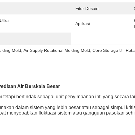
Fitur Desain:
ltra 
Aplikasi:
olding Mold
, 
Air Supply Rotational Molding Mold
, 
Core Storage 8T Rotat
ediaan Air Berskala Besar
em tetapi bertindak sebagai unit penyimpanan inti yang secara 
nakan dalam sistem yang lebih besar atau sebagai simpul krit
u dapat menyebabkan fluktuasi sistem atau gangguan pasokan seh