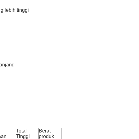
 lebih tinggi
panjang
r
Total
Berat
aan
Tinggi
produk