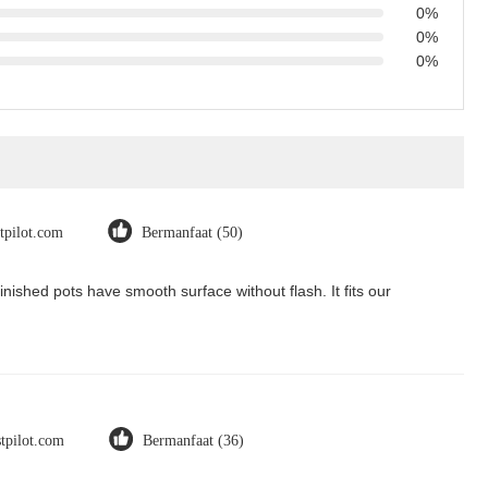
0%
0%
0%
stpilot.com
Bermanfaat (50)
nished pots have smooth surface without flash. It fits our
stpilot.com
Bermanfaat (36)