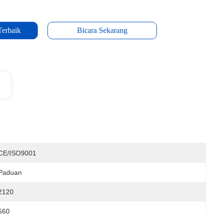
Terbaik
Bicara Sekarang
CE/ISO9001
Paduan
2120
660