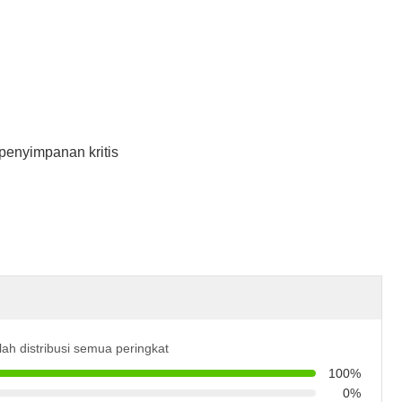
 penyimpanan kritis
alah distribusi semua peringkat
100%
0%