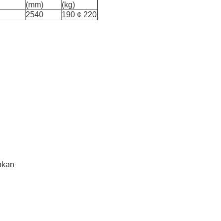
(mm)
(kg)
2540
190 ¢ 220
bkan