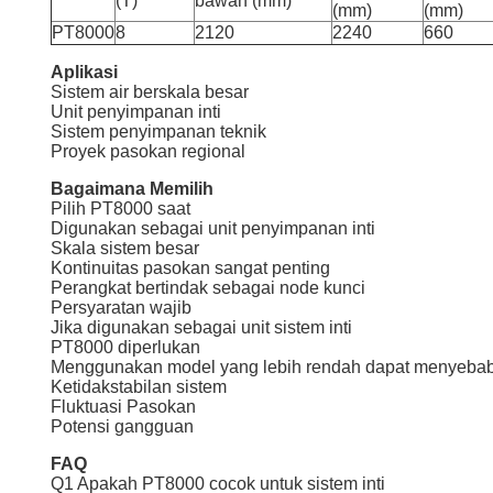
(T)
bawah (mm)
(mm)
(mm)
PT8000
8
2120
2240
660
Aplikasi
Sistem air berskala besar
Unit penyimpanan inti
Sistem penyimpanan teknik
Proyek pasokan regional
Bagaimana Memilih
Pilih PT8000 saat
Digunakan sebagai unit penyimpanan inti
Skala sistem besar
Kontinuitas pasokan sangat penting
Perangkat bertindak sebagai node kunci
Persyaratan wajib
Jika digunakan sebagai unit sistem inti
PT8000 diperlukan
Menggunakan model yang lebih rendah dapat menyeba
Ketidakstabilan sistem
Fluktuasi Pasokan
Potensi gangguan
FAQ
Q1 Apakah PT8000 cocok untuk sistem inti