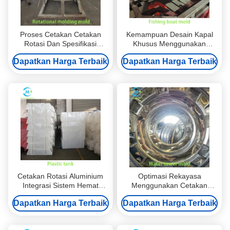
Proses Cetakan Cetakan
Kemampuan Desain Kapal
Rotasi Dan Spesifikasi
Khusus Menggunakan
Rekayasa Untuk Produk
Cetakan Rotomolding Untuk
Dapatkan Harga Terbaik
Dapatkan Harga Terbaik
Plastik Berongga
Kapal Perikanan LLDPE /
HDPE
Cetakan Rotasi Aluminium
Optimasi Rekayasa
Integrasi Sistem Hemat
Menggunakan Cetakan
Ruang untuk Tangki Plastik
Rotasi Aluminium untuk
Dapatkan Harga Terbaik
Dapatkan Harga Terbaik
Persegi dan Persegi Panjang
Tangki Silinder Vertikal