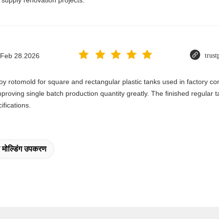
 supply renovation projects.
Feb 28.2026
trust
y rotomold for square and rectangular plastic tanks used in factory c
mproving single batch production quantity greatly. The finished regular 
ifications.
र मोल्डिंग उपकरण