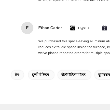
arrange repeated orders for new district water
E
Ethan Carter
Cyprus
We purchased this space-saving aluminum allo
reduces extra idle space inside the furnace, i
we’ve placed repeated orders for multiple spec
टैग:
घूर्णी मोल्डिंग
रोटोमोल्डिंग मोल्ड
घुमावदा