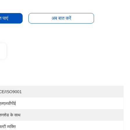
 पाएं
अब बात करें
CE/ISO9001
एलएलडीपीई
सनशेड के साथ
मल्टी व्यक्ति