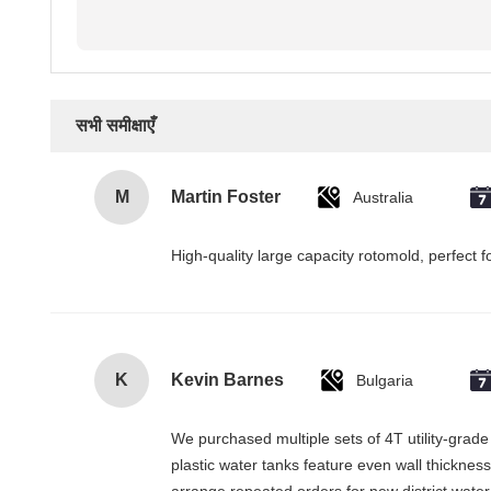
सभी समीक्षाएँ
M
Martin Foster
Australia
High-quality large capacity rotomold, perfect f
K
Kevin Barnes
Bulgaria
We purchased multiple sets of 4T utility-grad
plastic water tanks feature even wall thicknes