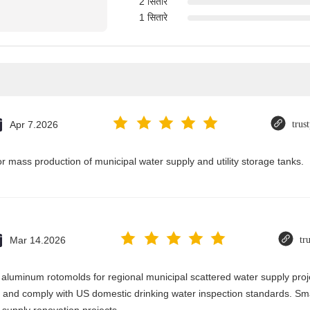
2 सितारे
1 सितारे
Apr 7.2026
trus
or mass production of municipal water supply and utility storage tanks.
Mar 14.2026
tr
e aluminum rotomolds for regional municipal scattered water supply proj
s and comply with US domestic drinking water inspection standards. Smal