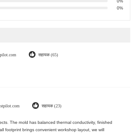
0%
0%
tpilot.com
सहायक (65)
ustpilot.com
सहायक (23)
ects. The mold has balanced thermal conductivity, finished
l footprint brings convenient workshop layout, we will