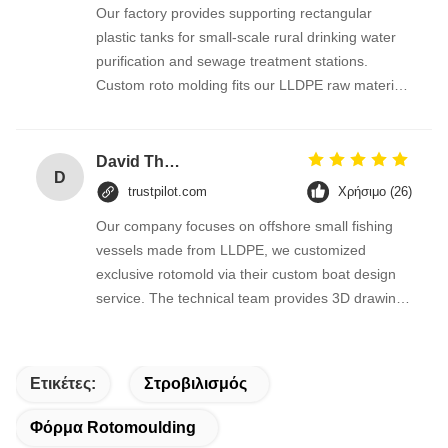
Our factory provides supporting rectangular
plastic tanks for small-scale rural drinking water
purification and sewage treatment stations.
Custom roto molding fits our LLDPE raw material
perfectly, tank dimensional accuracy is stable,
leakage problems rarely happen after long-term
operation of water treatment equipment.
David Thompson
D
trustpilot.com
Χρήσιμο (26)
Our company focuses on offshore small fishing
vessels made from LLDPE, we customized
exclusive rotomold via their custom boat design
service. The technical team provides 3D drawing
confirmation before mold production, all design
revisions are free within agreed scope. Test boats
pass Australia marine safety inspection
Ετικέτες:
Στροβιλισμός
successfully, production cost is controlled
reasonably compared with local mold makers.
Φόρμα Rotomoulding
Long-term cooperation contract is under