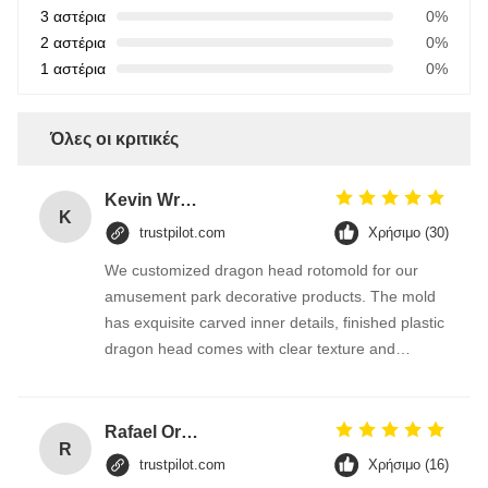
3 αστέρια
0%
2 αστέρια
0%
1 αστέρια
0%
Όλες οι κριτικές
Kevin Wright
K
trustpilot.com
Χρήσιμο (30)
We customized dragon head rotomold for our
amusement park decorative products. The mold
has exquisite carved inner details, finished plastic
dragon head comes with clear texture and
smooth surface. They revised the mold details
quickly according to our design drawing, delivery
kept on time.
Rafael Ortega
R
trustpilot.com
Χρήσιμο (16)