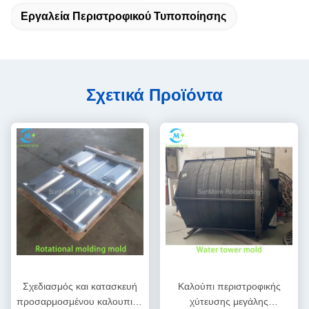
negotiation now.
Εργαλεία Περιστροφικού Τυποποίησης
Σχετικά Προϊόντα
Σχεδιασμός και κατασκευή
Καλούπι περιστροφικής
προσαρμοσμένου καλουπιού
χύτευσης μεγάλης