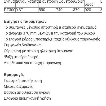
Σχήμα
Δυναμικότητα
Διάμετρος
Υψόμετρο
Άνοιξη
Βά
ύψος
PT300
0.3Τ
590
740
370
920
8·1
Εξηγήσεις παραμέτρων
Το συμπαγές μέγεθος υποστηρίζει σταθερό σχηματισμό
Το άνοιγμα 370 mm βελτιώνει την κατανομή του υλικού
Το ελαφρύ βάρος υποστηρίζει ταχείς κύκλους παραγωγής
Συμφωνία διαδικασιών
Θέρμανση με αέριο ή ηλεκτρική θέρμανση
Ψύξη με αέρα ή νερό
Διορθωτικό για συνεχή παραγωγή
Εφαρμογές
Γεωργική αποθήκευση
Μικρές δεξαμενές
Βασική αποθήκευση υγρών
Ελαφριά βιομηχανική χρήση