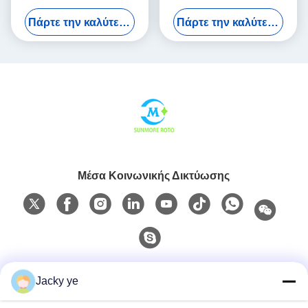
Rotomolding για βιομηχανικά
χωρητικότητας PT1500 για
Πάρτε την καλύτερη τιμή
Πάρτε την καλύτερη τιμή
κοίλα προϊόντα
κεντρικά συστήματα
παροχής νερού
Μέσα Κοινωνικής Δικτύωσης
Γρήγορη επαφή
Jacky ye