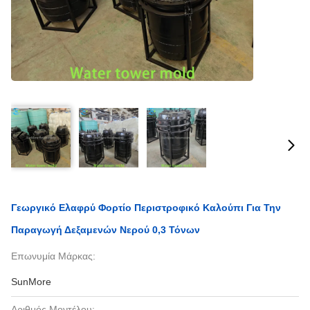
Γεωργικό Ελαφρύ Φορτίο Περιστροφικό Καλούπι Για Την
Παραγωγή Δεξαμενών Νερού 0,3 Τόνων
Επωνυμία Μάρκας:
SunMore
Αριθμός Μοντέλου: