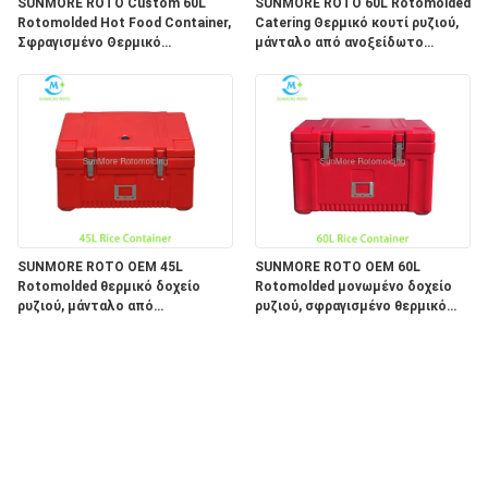
SUNMORE ROTO Custom 60L
SUNMORE ROTO 60L Rotomolded
Rotomolded Hot Food Container,
Catering Θερμικό κουτί ρυζιού,
Σφραγισμένο Θερμικό
μάνταλο από ανοξείδωτο
Ρυζοκιβώτιο από ανοξείδωτο
ατσάλι Αεροστεγές μονωμένο
Χάλυβα για Διανομή Γευμάτων σε
δοχείο ζεστού φαγητού για
Ομάδα & Αποθήκευση Τροφίμων
καντίνα προσωπικού και
Κουζίνας
υπαίθρια τροφοδοσία
SUNMORE ROTO OEM 45L
SUNMORE ROTO OEM 60L
Rotomolded θερμικό δοχείο
Rotomolded μονωμένο δοχείο
ρυζιού, μάνταλο από
ρυζιού, σφραγισμένο θερμικό
ανοξείδωτο χάλυβα
κουτί ζεστού φαγητού με
σφραγισμένο μονωμένο κουτί
πόρπη από ανοξείδωτο χάλυβα
αποθήκευσης τροφίμων για
για παράδοση στην κεντρική
παράδοση φαγητού
κουζίνα και ομαδική εστίαση