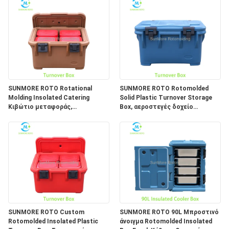
SUNMORE ROTO Rotational
SUNMORE ROTO Rotomolded
Molding Insolated Catering
Solid Plastic Turnover Storage
Κιβώτιο μεταφοράς,
Box, αεροστεγές δοχείο
κλειδωμένο σφραγισμένο
μεταφοράς βαρέως τύπου με
πλαστικό δοχείο κύκλου
πλαστικές πόρπες για
εργασιών για πρώτες ύλες
κυκλοφορία θαλασσινών,
τροφίμων & Logistics
τροφίμων και logistics
μαγειρεμένων τροφίμων
SUNMORE ROTO Custom
SUNMORE ROTO 90L Μπροστινό
Rotomolded Insolated Plastic
άνοιγμα Rotomolded Insolated