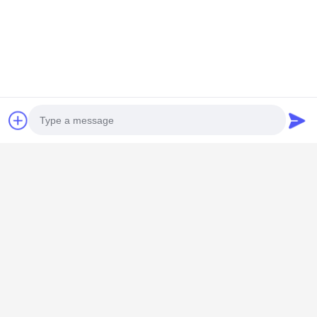
Μέσα Κοινωνικής Δικτύωσης
Photo
Γρήγορη επαφή
Video Call
Audio Call
Τηλ.
0086-15967190727