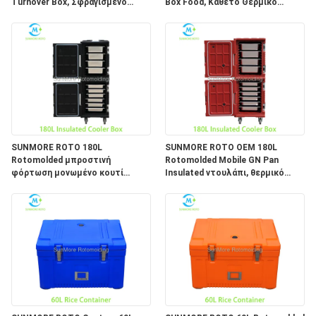
Turnover Box, Σφραγισμένο
Box Food, Κάθετο Θερμικό
Δοχείο Κυκλοφορίας Τροφίμων
ντουλάπι για τηγάνια GN από
με Μάνταλο για Μεταφορές
ανοξείδωτο χάλυβα, Διανομή
Υλικών & Έτοιμων Γευμάτων
Γευμάτων Catering
SUNMORE ROTO 180L
SUNMORE ROTO OEM 180L
Rotomolded μπροστινή
Rotomolded Mobile GN Pan
φόρτωση μονωμένο κουτί
Insulated ντουλάπι, θερμικό
τροφίμων, τροχοφόρο θερμικό
κουτί αποθήκευσης τροφίμων
ντουλάπι τροφοδοσίας με
μπροστινής πρόσβασης με
υποδοχές GN Pan για παράδοση
τροχίσκους για εμπορική
φαγητού στην κεντρική κουζίνα
εστίαση και παράδοση φαγητού
εκτός του χώρου