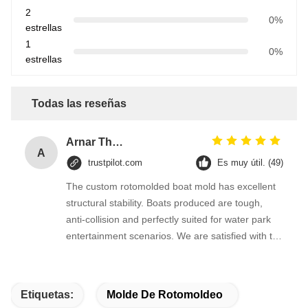
2
0%
estrellas
1
0%
estrellas
Todas las reseñas
Arnar Thorsteinsson
A
trustpilot.com
Es muy útil. (49)
The custom rotomolded boat mold has excellent
structural stability. Boats produced are tough,
anti-collision and perfectly suited for water park
entertainment scenarios. We are satisfied with the
overall workmanship.
Etiquetas:
Molde De Rotomoldeo