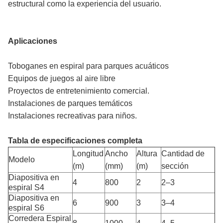
estructural como la experiencia del usuario.
Aplicaciones
Toboganes en espiral para parques acuáticos
Equipos de juegos al aire libre
Proyectos de entretenimiento comercial.
Instalaciones de parques temáticos
Instalaciones recreativas para niños.
Tabla de especificaciones completa
Longitud
Ancho
Altura
Cantidad de
Modelo
(m)
(mm)
(m)
sección
Diapositiva en
4
800
2
2–3
espiral S4
Diapositiva en
6
900
3
3–4
espiral S6
Corredera Espiral