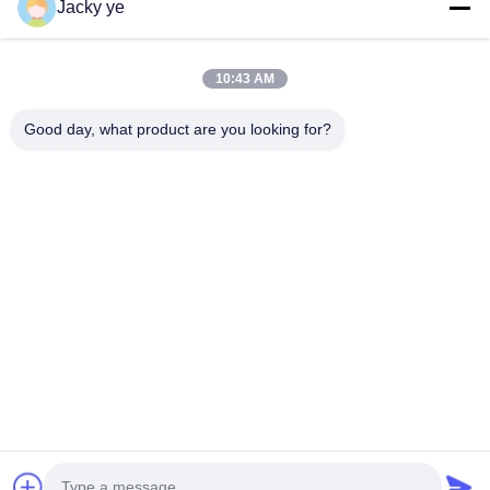
Jacky ye
Teléfono
10:43 AM
0086-15967190727
Good day, what product are you looking for?
Correo Electrónico
rotomould@czyingchuang.com
DIRECCIÓN
No 30, calle Chuangye West, ciudad de Chunjiang,
distrito Xingbei, ciudad de Changzhou, provincia de
Jiangsu
Políticas De Privacidad
|
Mapa Del Sitio
Buena calidad de China Molde de Rotomolding Proveedor. © de
Copyright 2026 Changzhou SunMore Rotomolding Technology