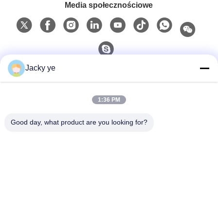
Media społecznościowe
Jacky ye
Szybki kontakt
1:36 PM
Tel.
0086-15967190727
Good day, what product are you looking for?
E-Mail
rotomould@czyingchuang.com
Adres
Numer 30, Chuangye West Road, Chunjiang Town,
Xingbei District, Changzhou City, prowincja Jiangsu