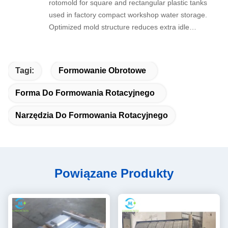
rotomold for square and rectangular plastic tanks
used in factory compact workshop water storage.
Optimized mold structure reduces extra idle
space inside the furnace, improving single batch
production quantity greatly. The finished regular
tanks stack neatly to maximize warehouse space
Tagi:
Formowanie Obrotowe
utilization, we’ve placed repeated orders for
multiple specifications.
Forma Do Formowania Rotacyjnego
Narzędzia Do Formowania Rotacyjnego
Powiązane Produkty