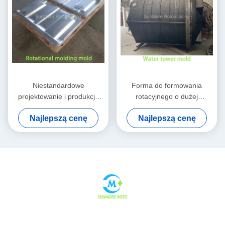
Niestandardowe
Forma do formowania
projektowanie i produkcja
rotacyjnego o dużej
form do formowania
pojemności PT1500 do
Najlepszą cenę
Najlepszą cenę
rotacyjnego dla pustych
centralnych systemów
produktów przemysłowych
zaopatrzenia w wodę