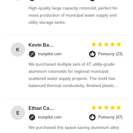
High-quality large capacity rotomold, perfect for
mass production of municipal water supply and
utility storage tanks.
Kevin Barnes
K
trustpilot.com
Pomocny (23)
We purchased multiple sets of 4T utility-grade
aluminum rotomolds for regional municipal
scattered water supply projects. The mold has
balanced thermal conductivity, finished plastic
water tanks feature even wall thickness and
comply with US domestic drinking water
inspection standards. Small footprint brings
Ethan Carter
E
convenient workshop layout, we will arrange
trustpilot.com
Pomocny (47)
repeated orders for new district water supply
We purchased this space-saving aluminum alloy
renovation projects.