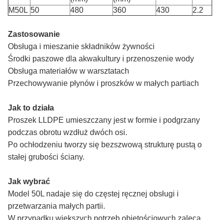
M50L
50
480
360
430
2.2
Zastosowanie
Obsługa i mieszanie składników żywności
Środki paszowe dla akwakultury i przenoszenie wody
Obsługa materiałów w warsztatach
Przechowywanie płynów i proszków w małych partiach
Jak to działa
Proszek LLDPE umieszczany jest w formie i podgrzany
podczas obrotu wzdłuż dwóch osi.
Po ochłodzeniu tworzy się bezszwową strukturę pustą o
stałej grubości ściany.
Jak wybrać
Model 50L nadaje się do częstej ręcznej obsługi i
przetwarzania małych partii.
W przypadku większych potrzeb objętościowych zaleca