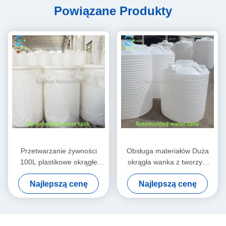
Powiązane Produkty
Przetwarzanie żywności
Obsługa materiałów Duża
100L plastikowe okrągłe
okrągła wanka z tworzyw
wanny z obrotową
sztucznych 1000L dla
Najlepszą cenę
Najlepszą cenę
formowaną strukturą LLDPE
systemów przemysłowych
wysokiej / niskiej