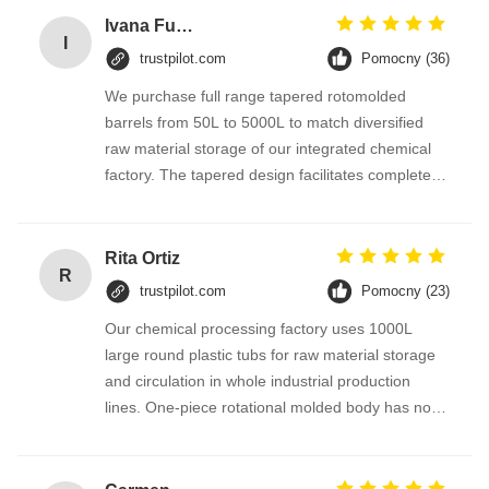
Ivana Fuentes
I
trustpilot.com
Pomocny (36)
We purchase full range tapered rotomolded
barrels from 50L to 5000L to match diversified
raw material storage of our integrated chemical
factory. The tapered design facilitates complete
material pouring without leftover residue,
seamless one-piece PE structure prevents
leakage of granular and mild corrosive liquid raw
Rita Ortiz
R
materials.
trustpilot.com
Pomocny (23)
Our chemical processing factory uses 1000L
large round plastic tubs for raw material storage
and circulation in whole industrial production
lines. One-piece rotational molded body has no
seams, thick HDPE barrel wall is resistant to weak
acid and alkaline liquid, perfectly matching our
industrial material handling system.