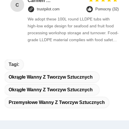
Carmen Fuentes
C
trustpilot.com
Pomocny (32)
We adopt these 100L round LLDPE tubs with
high-low edge design for seafood and fruit food
processing workshop storage and turnover. Food-
grade LLDPE material complies with food safety
standards, seamless rotational molded barrel
body prevents liquid leakage when storing pickled
products and raw seafood.
Tagi:
Okrągłe Wanny Z Tworzyw Sztucznych
Okrągłe Wanny Z Tworzyw Sztucznych
Przemysłowe Wanny Z Tworzyw Sztucznych