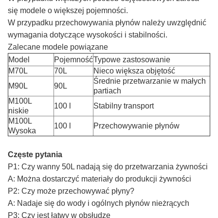
się modele o większej pojemności.
W przypadku przechowywania płynów należy uwzględnić
wymagania dotyczące wysokości i stabilności.
Zalecane modele powiązane
Model
Pojemność
Typowe zastosowanie
M70L
70L
Nieco większa objętość
Średnie przetwarzanie w małych
M90L
90L
partiach
M100L
100 l
Stabilny transport
niskie
M100L
100 l
Przechowywanie płynów
Wysoka
Częste pytania
P1: Czy wanny 50L nadają się do przetwarzania żywności
A: Można dostarczyć materiały do produkcji żywności
P2: Czy może przechowywać płyny?
A: Nadaje się do wody i ogólnych płynów nieżrących
P3: Czy jest łatwy w obsłudze