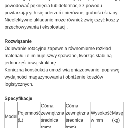
powodować pęknięcia lub deformacje z powodu
powtarzających się uderzeń i nierównej grubości ściany.
Nieefektywne układanie może również zwiększyć koszty
przechowywania i eksploatacji.
Rozwiązanie
Odlewanie rotacyjne zapewnia równomierne rozkład
materiału i eliminuje szwy spawane, tworząc stabilną
jednoczęściową strukturę.
Koniczna konstrukcja umożliwia gniazdowanie, poprawę
wydajności magazynowania i obniżenie kosztów
logistycznych.
Specyfikacje
Górna
Górna
Pojemność
zewnętrzna
zewnętrzna
Wysokość
Masę
Model
(L)
średnica
średnica
w mm
(kg)
(mm)
(mm)