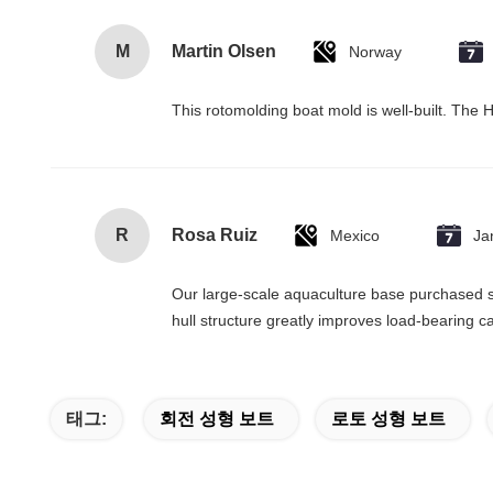
M
Martin Olsen
Norway
This rotomolding boat mold is well-built. The H
R
Rosa Ruiz
Mexico
Ja
Our large-scale aquaculture base purchased se
hull structure greatly improves load-bearing
태그:
회전 성형 보트
로토 성형 보트