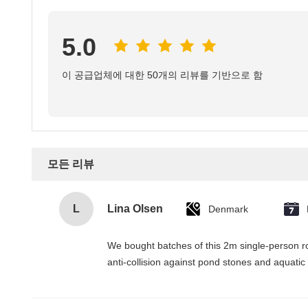
5.0
이 공급업체에 대한 50개의 리뷰를 기반으로 함
모든 리뷰
L
Lina Olsen
Denmark
We bought batches of this 2m single-person ro
anti-collision against pond stones and aquati