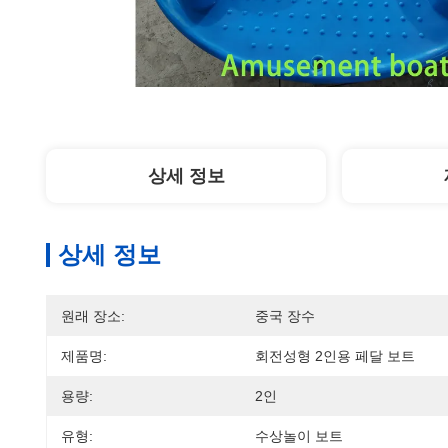
상세 정보
상세 정보
원래 장소:
중국 장수
제품명:
회전성형 2인용 페달 보트
용량:
2인
유형:
수상놀이 보트