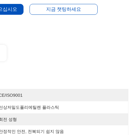
얻으십시오
지금 챗팅하세요
CE/ISO9001
선상저밀도폴리에틸렌 플라스틱
회전 성형
안정적인 안전, 전복되기 쉽지 않음