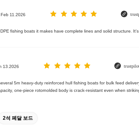
Feb 11.2026
trus
DPE fishing boats it makes have complete lines and solid structure. It’s 
n 13.2026
trustpil
veral 5m heavy-duty reinforced hull fishing boats for bulk feed deliver
 capacity, one-piece rotomolded body is crack-resistant even when str
2석 페달 보드