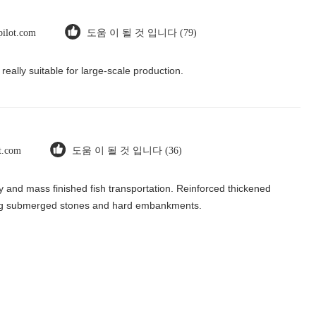
tpilot.com
도움 이 될 것 입니다 (79)
really suitable for large-scale production.
ot.com
도움 이 될 것 입니다 (36)
y and mass finished fish transportation. Reinforced thickened
iking submerged stones and hard embankments.