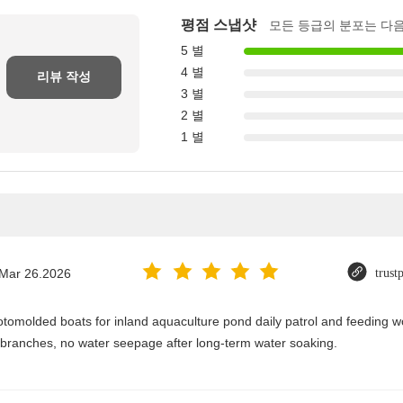
평점 스냅샷
모든 등급의 분포는 다
5 별
4 별
리뷰 작성
3 별
2 별
1 별
Mar 26.2026
trust
tomolded boats for inland aquaculture pond daily patrol and feeding wo
c branches, no water seepage after long-term water soaking.