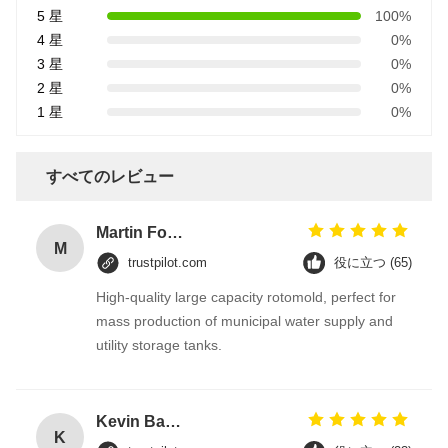
5 星
100%
4 星
0%
3 星
0%
2 星
0%
1 星
0%
すべてのレビュー
Martin Foster
M
trustpilot.com
役に立つ (65)
High-quality large capacity rotomold, perfect for
mass production of municipal water supply and
utility storage tanks.
Kevin Barnes
K