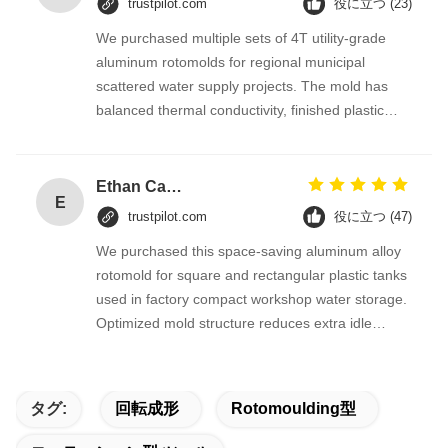
trustpilot.com
役に立つ (23)
We purchased multiple sets of 4T utility-grade
aluminum rotomolds for regional municipal
scattered water supply projects. The mold has
balanced thermal conductivity, finished plastic
water tanks feature even wall thickness and
comply with US domestic drinking water
inspection standards. Small footprint brings
Ethan Carter
E
convenient workshop layout, we will arrange
trustpilot.com
役に立つ (47)
repeated orders for new district water supply
We purchased this space-saving aluminum alloy
renovation projects.
rotomold for square and rectangular plastic tanks
used in factory compact workshop water storage.
Optimized mold structure reduces extra idle
space inside the furnace, improving single batch
production quantity greatly. The finished regular
tanks stack neatly to maximize warehouse space
タグ:
回転成形
Rotomoulding型
utilization, we’ve placed repeated orders for
multiple specifications.