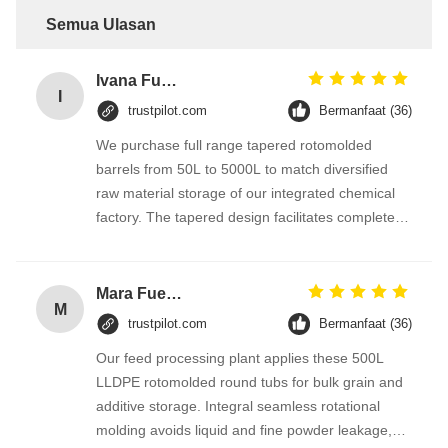
Semua Ulasan
Ivana Fuentes
I
trustpilot.com
Bermanfaat (36)
We purchase full range tapered rotomolded
barrels from 50L to 5000L to match diversified
raw material storage of our integrated chemical
factory. The tapered design facilitates complete
material pouring without leftover residue,
seamless one-piece PE structure prevents
leakage of granular and mild corrosive liquid raw
Mara Fuentes
M
materials.
trustpilot.com
Bermanfaat (36)
Our feed processing plant applies these 500L
LLDPE rotomolded round tubs for bulk grain and
additive storage. Integral seamless rotational
molding avoids liquid and fine powder leakage,