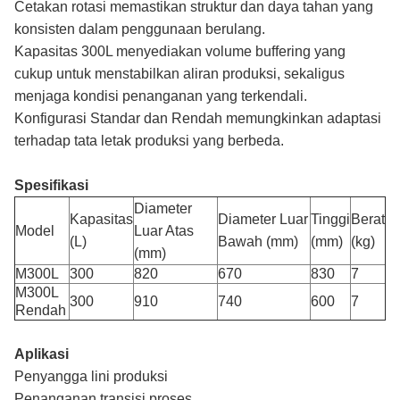
Cetakan rotasi memastikan struktur dan daya tahan yang
konsisten dalam penggunaan berulang.
Kapasitas 300L menyediakan volume buffering yang
cukup untuk menstabilkan aliran produksi, sekaligus
menjaga kondisi penanganan yang terkendali.
Konfigurasi Standar dan Rendah memungkinkan adaptasi
terhadap tata letak produksi yang berbeda.
Spesifikasi
Diameter
Kapasitas
Diameter Luar
Tinggi
Berat
Model
Luar Atas
(L)
Bawah (mm)
(mm)
(kg)
(mm)
M300L
300
820
670
830
7
M300L
300
910
740
600
7
Rendah
Aplikasi
Penyangga lini produksi
Penanganan transisi proses