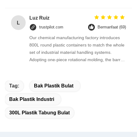
thick uniform barrel wall withstand frequent
bumping during factory turnover.
Luz Ruiz
L
trustpilot.com
Bermanfaat (69)
Our chemical manufacturing factory introduces
800L round plastic containers to match the whole
set of industrial material handling systems.
Adopting one-piece rotational molding, the barrel
has no leakage seam, thick PE wall resists
moderate acid and alkali, ideal for intermediate
raw material storage and circulation on
Tag:
Bak Plastik Bulat
production lines.
Bak Plastik Industri
300L Plastik Tabung Bulat